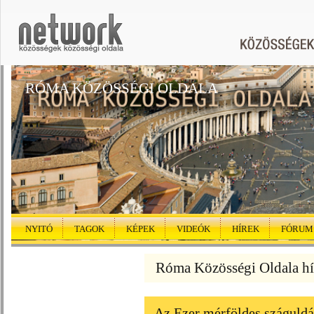
RÓMA KÖZÖSSÉGI OLDALA
NYITÓ
TAGOK
KÉPEK
VIDEÓK
HÍREK
FÓRUM
Róma Közösségi Oldala hí
Az Ezer mérföldes száguldá