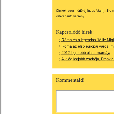
Címkék:
ezer mérföld
flúgos futam
mille m
veteránautó verseny
Kapcsolódó hírek:
Róma és a legendás "Mille Migl
Róma az első európai város, me
2012 legszebb olasz mamája
A világ legjobb zsokéja, Franki
Kommentáld!