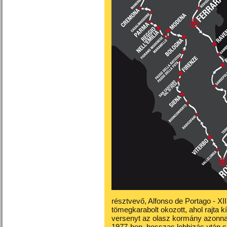
résztvevő, Alfonso de Portago - XIII
tömegkarabolt okozott, ahol rajta k
versenyt az olasz kormány azonnal 
1977-ben, hosszas lobbizás után si