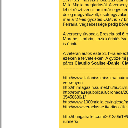
Mille Miglia megtartását. A verseny
lehet részt venni, ami már egyszer s
dolog megváltozott, csak egyvala
már a '27-es győztes O.M. is 77 km/
Ferrariai végsebessége pedig bőven
A verseny útvonala Brescia-ból 6 
Marche, Umbria, Lazio) érintésével
is érinti.
A veterán autók este 21 h-ra érkez
ezeken a felvételeken. A győzelmi
páros
Claudio Scalise -Daniel Cla
---------------------------------------------
---------------------------------------------
http://www.italianissimissima.hu/mu
versenyen
http://hirmagazin.sulinet.hu/hu/civi
http://roma.repubblica.it/cronaca/2
35458680/1/
http://www.1000miglia.eu/inglese/
http://www.veraclasse.it/articoli/lif
http://bringatrailer.com/2012/05/19/
runners/