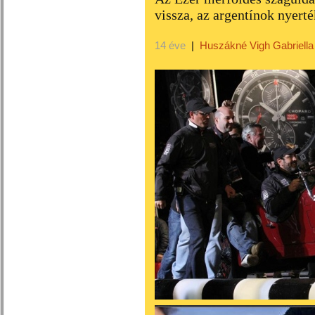
vissza, az argentínok nyerté
14 éve
|
Huszákné Vigh Gabriella