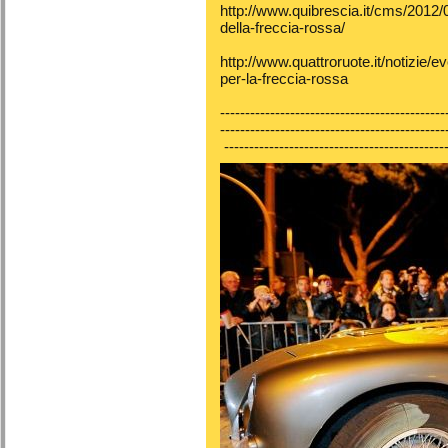
http://www.quibrescia.it/cms/2012/0
della-freccia-rossa/
http://www.quattroruote.it/notizie/e
per-la-freccia-rossa
---------------------------------------------
---------------------------------------------
--------------------------------------------