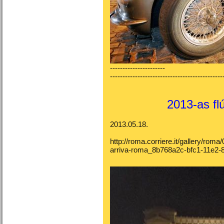
----------------------
---------------------------------------------
2013-as fl
2013.05.18.
http://roma.corriere.it/gallery/roma/
arriva-roma_8b768a2c-bfc1-11e2-