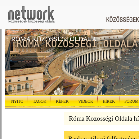
RÓMA KÖZÖSSÉGI OLDALA
NYITÓ
TAGOK
KÉPEK
VIDEÓK
HÍREK
FÓRUM
Róma Közösségi Oldala hí
Banksy stílusú falfestmén