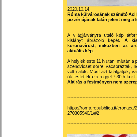
2020.10.14.
Róma külvárosának számító Acili
pizzériájának falán jelent meg a
A világjárványra utaló kép átfo
kislányt ábrázoló képét.
A ki
koronavírust, miközben az ar
aktuális kép.
A helyiek este 11 h után, miután a piz
szendvicset sörrel vacsoráztak, n
volt náluk. Most azt találgatják, 
ők festették-e a reggel 7.30 h-kor f
Aláírás a festményen nem szerep
---------------------------------------------
https://roma.repubblica.it/cronaca/
270305940/1/#2
---------------------------------------------