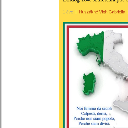
1 éve
|
Huszákné Vigh Gabriella