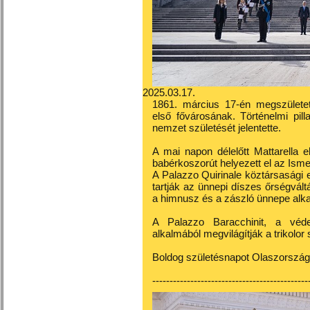
2025.03.17.
1861. március 17-én megszületett
első fővárosának. Történelmi pil
nemzet születését jelentette.
A mai napon délelőtt Mattarella 
babérkoszorút helyezett el az Ism
A Palazzo Quirinale köztársasági el
tartják az ünnepi díszes őrségvál
a himnusz és a zászló ünnepe alk
A Palazzo Baracchinit, a véd
alkalmából megvilágítják a trikolor 
Boldog születésnapot Olaszország
---------------------------------------------