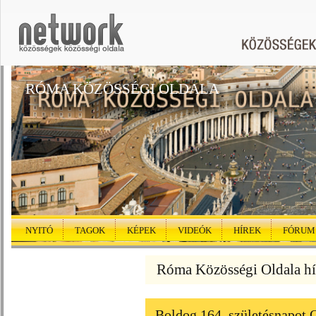
RÓMA KÖZÖSSÉGI OLDALA
NYITÓ
TAGOK
KÉPEK
VIDEÓK
HÍREK
FÓRUM
Róma Közösségi Oldala hí
Boldog 164. születésnapot 