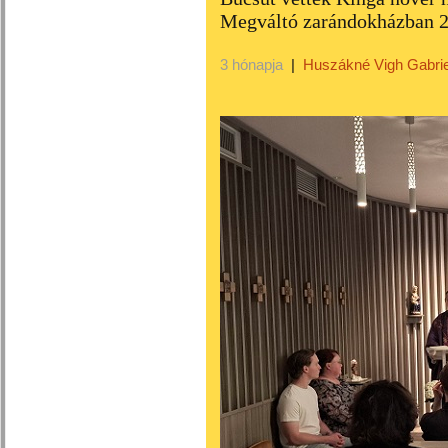
Megváltó zarándokházban 
3 hónapja
|
Huszákné Vigh Gabrie