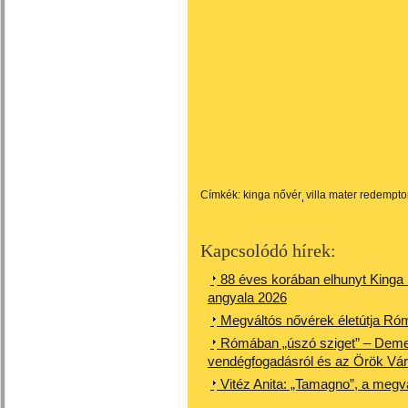
Címkék:
kinga nővér
villa mater redempto
Kapcsolódó hírek:
88 éves korában elhunyt Kinga
angyala 2026
Megváltós nővérek életútja Ró
Rómában „úszó sziget” – Demete
vendégfogadásról és az Örök Vár
Vitéz Anita: „Tamagno”, a megv