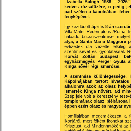
„Izabella Balogh 1938 – 2026” fe
kedves rózsafüzére, ő pedig je
pad szélén a kápolnában, fehér
fényképével.
Így kezdődött
április 8-án szerdá
Villa Mater Redemptoris /Római I
hálaadó búcsúszentmise, melye
atya, a Santa Maria Maggiore pá
évtizedek óta vezette lelkileg 
szentmisével és gyóntatással.
R
Horvát Zoltán budapesti bel
egyházmegyés Perger Gyula aty
Kinga nővér régi ismerősei.
A szentmise különlegessége, 
Kápolnájában tartott hivatalo
alkalomra azok az olasz helybél
ismerték Kinga nővért
, aki min
Szép jele volt a keresztény test
templomának olasz plébánosa is
éppen ezért olasz és magyar nye
Homíliájában megemlékezett a fe
ikonjáról, mert főként ikonokat sz
Krisztust, aki Mindenhatóként az i
jobbjával áldást ad, míg bal keze a