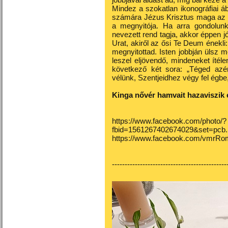
Mindez a szokatlan ikonográfiai áb
számára Jézus Krisztus maga az á
a megnyitója. Ha arra gondolunk
nevezett rend tagja, akkor éppen j
Urat, akiről az ősi Te Deum énekl
megnyitottad. Isten jobbján ülsz 
leszel eljövendő, mindeneket ítél
következő két sora: „Téged azé
vélünk, Szentjeidhez végy fel égbe
Kinga nővér hamvait hazaviszik é
https://www.facebook.com/photo/?
fbid=1561267402674029&set=pcb
https://www.facebook.com/vmrRo
---------------------------------------------