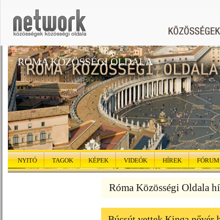
RÓMA KÖZÖSSÉGI OLDALA
NYITÓ
TAGOK
KÉPEK
VIDEÓK
HÍREK
FÓRUM
Róma Közösségi Oldala hí
Búcsút vettek Kinga nővér 