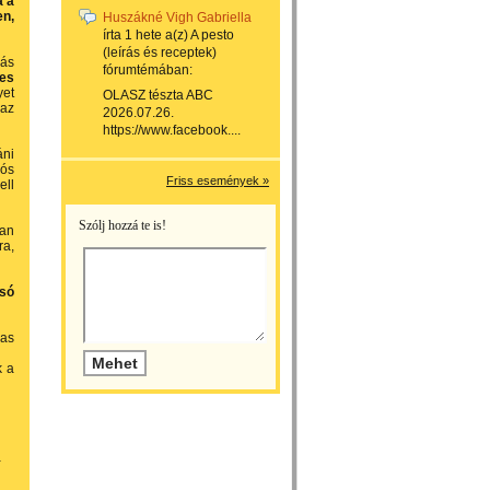
a a
en,
Huszákné Vigh Gabriella
írta
1 hete
a(z)
A pesto
(leírás és receptek)
lás
fórumtémában:
ves
et
OLASZ tészta ABC
 az
2026.07.26.
https://www.facebook....
áni
rós
Friss események »
ell
Szólj hozzá te is!
van
a,
lsó
-as
k a
-