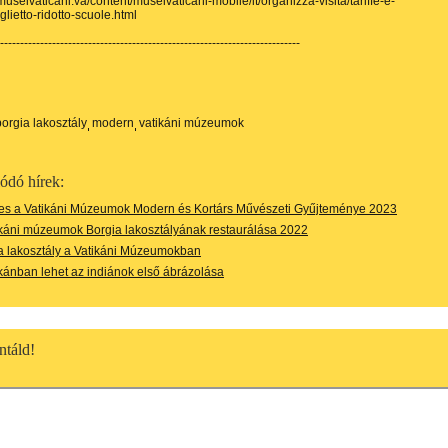
museivaticani.va/content/museivaticani-mobile/it/organizza-visita/tariffe-e-
biglietto-ridotto-scuole.html
---------------------------------------------------------------------------
borgia lakosztály
modern
vatikáni múzeumok
ódó hírek:
es a Vatikáni Múzeumok Modern és Kortárs Művészeti Gyűjteménye 2023
káni múzeumok Borgia lakosztályának restaurálása 2022
a lakosztály a Vatikáni Múzeumokban
kánban lehet az indiánok első ábrázolása
táld!