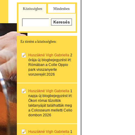
Közösségben
Mindenben
Ez történt a közösségben:
Huszákné Vigh Gabriella
2
órája
új blogbejegyzést írt:
Rómában a Colle Oppio
park visszanyerte
vonzerejét 2026
Huszákné Vigh Gabriella
1
napja
új blogbejegyzést írt:
Ókori római tűzoltók
laktanyáját találhatták meg
a Colosseum melletti Celio
dombon 2026
Huszákné Vigh Gabriella
1