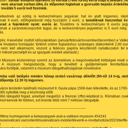
ban.
Január elsejétől fejenként 20 euróba (7400 forint) kerül majd a belépés. H
k nem akarnak sorban állni, és időpontot foglalnak a gyorsabb bejutás érdekéb
 további 5 eurót kell fizetniük.
kednek az eddig is kedvezményes jegyárak: hat év alatt ingyenes, isko
knak 4 euró, előfoglalásnál még hozzájön 2 euró, a
tanulóknak huszonhat é
rad a fejenkénti nyolc eurós ár.
Továbbra is kedvezményes 8 eurós jegy
atnak a zarándokcsoportok tagjai, de a kedvezményes jegyekhez is 5 euró még
ás.
és: A kevésbé zsúfolt időszakokban (január/február/november/december) a Vatik
 hivatalos honlapján történő online foglaláshoz szükséges diákonkénti 2,00 eu
 nem kell alkalmazni, viszont a fejléces papírra készítendő nyilatkozaton fel k
z intézet pecsétjét és az igazgató eredeti aláírását.)
ni Múzeum közleménye szerint az áremelésre a megnövekedett költségek miatt 
. A múzeum hangsúlyozta, hogy a bevételt a gyűjtemények fenntartásár
ra fordítják, valamint a múzeum látogathatóságának növelésére.
ba való belépés minden hónap utolsó vasárnap délelőtt (9h-tól 14 h-ig, uto
időpontja 12.30 h) ingyenes.
város területén található múzeumot II. Gyula pápa 1506-ban létesítette, és az 1700
től nyitották meg a közönség előtt.
illió látogatót fogad, amellyel megelőzi a firenzei Uffizi-képtárat is. Rómában csa
ot keresik fel többen, ezt évente több mint 7 millióan látogatják.
---------------------------------------------------------------------------
rofitline.hu/megemeli-a-belepojegyek-arat-a-vatikani-muzeum-454243
.museivaticani.va/content/museivaticani-mobile/it/eventi-e-novita/notizie/2023/tariffe
l