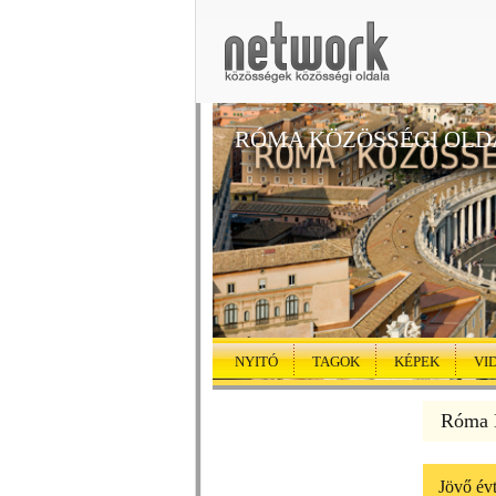
RÓMA KÖZÖSSÉGI OLD
NYITÓ
TAGOK
KÉPEK
VI
Róma K
Jövő év