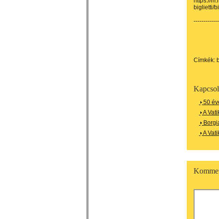
https://m.
biglietti/
-------------
Címkék:
Kapcsol
50 év
A Vati
Borgi
A Vati
Kommen