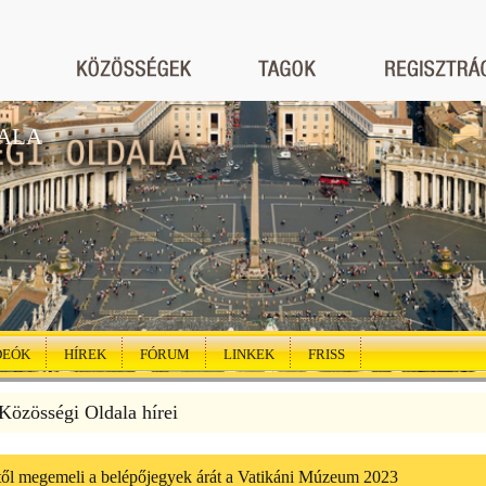
ALA
DEÓK
HÍREK
FÓRUM
LINKEK
FRISS
özösségi Oldala hírei
től megemeli a belépőjegyek árát a Vatikáni Múzeum 2023