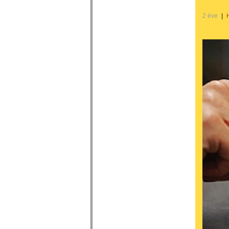
2 éve
|