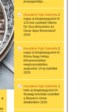
propagandája ...
Huszákné Vigh Gabriella
2
napja
új blogbejegyzést írt:
125 éve született Vittorio
De Sica filmszínész és
Oscar díjas filmrendező
2026
Huszákné Vigh Gabriella
2
napja
új blogbejegyzést írt:
Róma Nagy Hideg
klímamenedékei
meghosszabbítva
augusztus 14-ig nyitottak
2026
Huszákné Vigh Gabriella
1
hete
új blogbejegyzést írt:
Sivatagi kisrókák születtek
 a
a Bioparco római
állatkertben 2026
obb