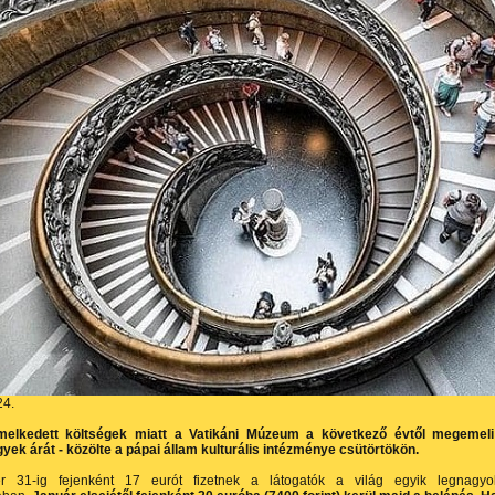
24.
elkedett költségek miatt a Vatikáni Múzeum a következő évtől megemeli
yek árát - közölte a pápai állam kulturális intézménye csütörtökön.
 31-ig fejenként 17 eurót fizetnek a látogatók a világ egyik legnagy