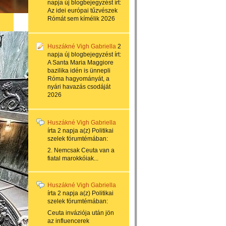
napja
új blogbejegyzést írt:
Az idei európai tűzvészek
Rómát sem kímélik 2026
Huszákné Vigh Gabriella
2
napja
új blogbejegyzést írt:
A Santa Maria Maggiore
bazilika idén is ünnepli
Róma hagyományát, a
nyári havazás csodáját
2026
Huszákné Vigh Gabriella
írta
2 napja
a(z)
Politikai
szelek
fórumtémában:
2. Nemcsak Ceuta van a
fiatal marokkóiak...
Huszákné Vigh Gabriella
írta
2 napja
a(z)
Politikai
szelek
fórumtémában:
Ceuta inváziója után jön
az influencerek