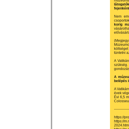
múzeumá
látogató
fejenként
Nem emel
csoporto
korig ma
vásárolh
elővásárl
(Megjegyz
Múzeumok
költséget
tüntetni a
A Vatiká
szükség
gondozásá
A múzeum
belépés 
A Vatikán
évek végé
Évi 6,5 m
Colosseum
-------------
https://p
https://m
2024.htm