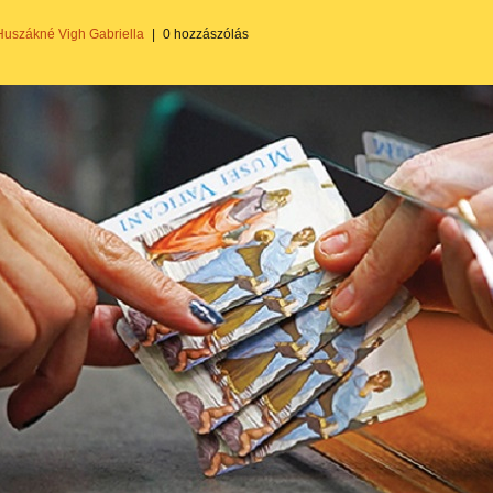
Huszákné Vigh Gabriella
|
0 hozzászólás