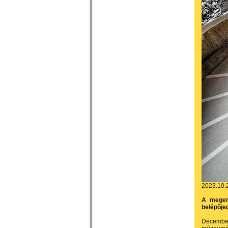
2023.10.
A megem
belépőjeg
December