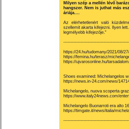
Milyen szép a mellén lévő barázd
hangszer. Nem is juthat más es
áriája.…
Az elérhetetlenért való küzdelmé
szellemit akarta kifejezni. Ilyen le
legmélyebb kifejezője.”
---------------------------------------------
https://24.hu/tudomany/2021/08/27
https://femina.hu/terasz/michelange
https://ujvarosonline.hu/tarsadalo
Shoes examined: Michelangelos wa
https://news.in-24.com/news/1471
Michelangelo, nuova scoperta grazi
https://www.italy24news.com/ente
Michelangelo Buonarroti era alto 
https://timgate.it/news/italia/mich
---------------------------------------------