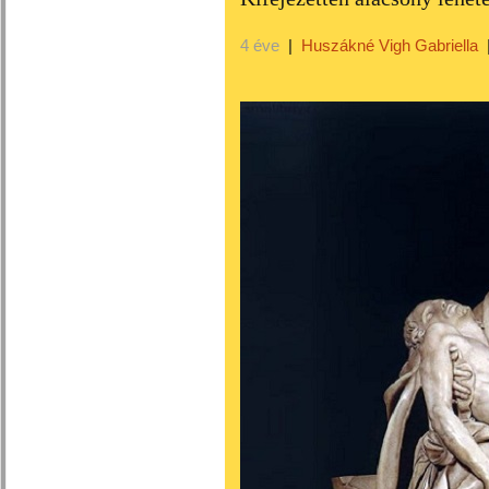
4 éve
|
Huszákné Vigh Gabriella