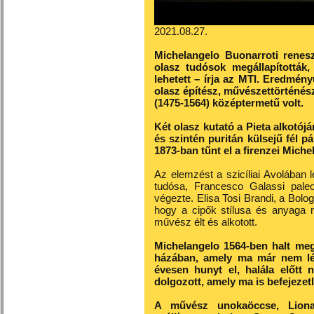
2021.08.27.
Michelangelo Buonarroti renes
olasz tudósok megállapítottá
lehetett – írja az MTI. Eredmény
olasz építész, művészettörténész
(1475-1564) középtermetű volt.
Két olasz kutató a Pieta alkotó
és szintén puritán külsejű fél p
1873-ban tűnt el a firenzei Mich
Az elemzést a szicíliai Avolában 
tudósa, Francesco Galassi paleo
végezte. Elisa Tosi Brandi, a Bolo
hogy a cipők stílusa és anyaga 
művész élt és alkotott.
Michelangelo 1564-ben halt meg
házában, amely ma már nem lé
évesen hunyt el, halála előtt
dolgozott, amely ma is befejezet
A művész unokaöccse, Liona