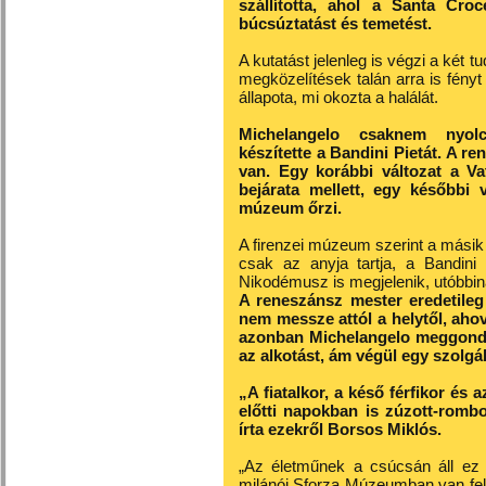
szállította, ahol a Santa Cro
búcsúztatást és temetést.
A kutatást jelenleg is végzi a két t
megközelítések talán arra is fény
állapota, mi okozta a halálát.
Michelangelo csaknem nyolc
készítette a Bandini Pietát. A r
van. Egy korábbi változat a Vat
bejárata mellett, egy későbbi 
múzeum őrzi.
A firenzei múzeum szerint a másik k
csak az anyja tartja, a Bandini 
Nikodémusz is megjelenik, utóbbin
A reneszánsz mester eredetileg
nem messze attól a helytől, ahov
azonban Michelangelo meggondol
az alkotást, ám végül egy szolgál
„A fiatalkor, a késő férfikor és 
előtti napokban is zúzott-rombo
írta ezekről Borsos Miklós.
„Az életműnek a csúcsán áll ez 
milánói Sforza Múzeumban van felál