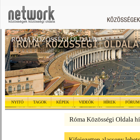
RÓMA KÖZÖSSÉGI OLDALA
NYITÓ
TAGOK
KÉPEK
VIDEÓK
HÍREK
FÓRUM
Róma Közösségi Oldala hí
Kifejezetten alacsony lehet