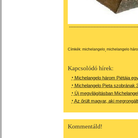
---------------------------------------------
Címkék:
michelangelo
michelangelo háro
Kapcsolódó hírek:
Michelangelo három Piétája eg
Michelangelo Pieta szobrának 33
Új megvilágításban Michelangelo
Az őrült magyar, aki megrongált
Kommentáld!