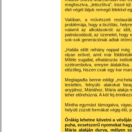
megfosztva, „letisztítva”, kissé t
élet végét látjuk remegő lélekkel e
Valóban, a művészeti restaurál
problémája, hogy a tisztítás, helyre
valamit az alkotásokról: az idő
patinásodását, az üzenetet, hogy e
sok-sok generációnak adtak örömöt
„Halála előtt néhány nappal még 
olyan erővel, amit már földöntúl
Miféle sugallat, elhatározás indít
szétrombolva, ennyire átalakítsa
előzőleg, hiszen csak egy kar mar
Megtagadta benne eddigi „michelan
testetlen, felnyúló alakokat far
anyjához, Máriához. Mária alakja m
teher előrehúzná. A két fej érintkezik
Mintha egymást támogatva, vigasz
helyütt zúzott formákat végig élő, 
Órákig lehetne követni a vésőjár
puha, ecsetszerű nyomokat hagyo
Mária alakján durva, mélyen szá