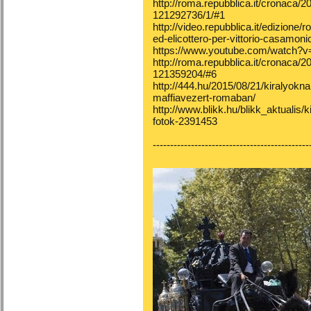
http://roma.repubblica.it/cronaca/
121292736/1/#1
http://video.repubblica.it/edizione
ed-elicottero-per-vittorio-casamo
https://www.youtube.com/watch
http://roma.repubblica.it/cronaca/
121359204/#6
http://444.hu/2015/08/21/kiralyokn
maffiavezert-romaban/
http://www.blikk.hu/blikk_aktualis/
fotok-2391453
---------------------------------------------