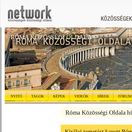
RÓMA KÖZÖSSÉGI OLDALA
NYITÓ
TAGOK
KÉPEK
VIDEÓK
HÍREK
FÓRUM
Róma Közösségi Oldala hí
Királyi temetést kapott Ró