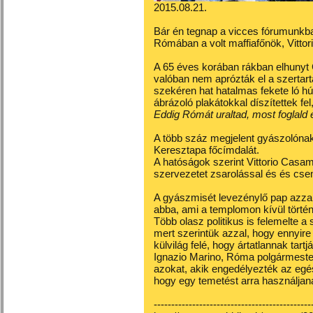
2015.08.21.
Bár én tegnap a vicces fórumunkba 
Rómában a volt maffiafőnök, Vitto
A 65 éves korában rákban elhunyt
valóban nem aprózták el a szertart
szekéren hat hatalmas fekete ló hú
ábrázoló plakátokkal díszítettek fel
Eddig Rómát uraltad, most foglald 
A több száz megjelent gyászolónak
Keresztapa főcímdalát.
A hatóságok szerint Vittorio Casam
szervezetet zsarolással és és cse
A gyászmisét levezénylő pap azzal
abba, ami a templomon kívül történ
Több olasz politikus is felemelte a
mert szerintük azzal, hogy ennyire 
külvilág felé, hogy ártatlannak tart
Ignazio Marino, Róma polgármester
azokat, akik engedélyezték az egész
hogy egy temetést arra használjana
---------------------------------------------