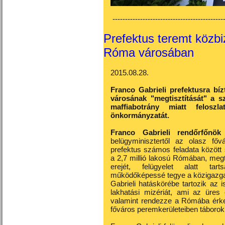
---------------------------------------------
Prefektus teremt közbi
Róma városában
2015.08.28.
Franco Gabrieli prefektusra b
városának "megtisztítását" a s
maffiabotrány miatt felos
önkormányzatát.
Franco Gabrieli rendőrfőnök 
belügyminisztertől az olasz főv
prefektus számos feladata között 
a 2,7 millió lakosú Rómában, meg
erejét, felügyelet alatt tar
működőképessé tegye a közigazga
Gabrieli hatáskörébe tartozik az 
lakhatási mizériát, ami az üres 
valamint rendezze a Rómába érkez
főváros peremkerületeiben táborok