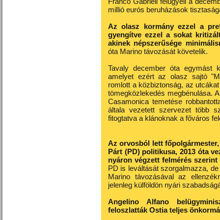
Franco Gabrieli felügyeli a dece
millió eurós beruházások tisztaságá
Az olasz kormány ezzel a pref
gyengítve ezzel a sokat kritizá
akinek népszerűsége minimális
óta Marino távozását követelik.
Tavaly december óta egymást k
amelyet ezért az olasz sajtó "Ma
romlott a közbiztonság, az utcákat
tömegközlekedés megbénulása. A l
Casamonica temetése robbantotta
általa vezetett szervezet több 
fitogtatva a klánoknak a főváros fel
Az orvosból lett főpolgármester
Párt (PD) politikusa, 2013 óta v
nyáron végzett felmérés szerint 
PD is leváltását szorgalmazza, de 
Marino távozásával az ellenzék
jelenleg külföldön nyári szabadságát
Angelino Alfano belügyminisz
feloszlatták Ostia teljes önkormá