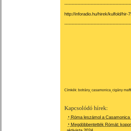
---------------------------------------------
http://inforadio.hu/hirek/kulfold/hir
---------------------------------------------
Címkék:
botrány
casamonica
cigány maff
Kapcsolódó hírek:
Róma leszámol a Casamonica m
Megdöbbentették Rómát: koporsót
aktivista 2024