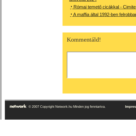
Római temető cicákkal - Cimiter
A maffia által 1992-ben felrobba
Kommentáld!
© 2007 Copyright Network.hu Minden jog fenntartva.
Impre