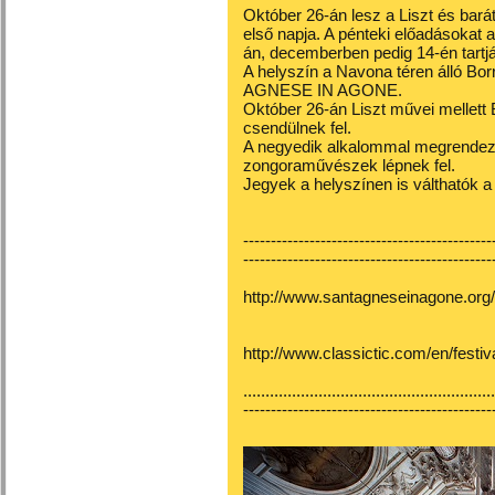
Október 26-án lesz a Liszt és bará
első napja. A pénteki előadásokat
án, decemberben pedig 14-én tartjá
A helyszín a Navona téren álló Bor
AGNESE IN AGONE.
Október 26-án Liszt művei mellet
csendülnek fel.
A negyedik alkalommal megrendezet
zongoraművészek lépnek fel.
Jegyek a helyszínen is válthatók a 
---------------------------------------------
---------------------------------------------
http://www.santagneseinagone.or
http://www.classictic.com/en/festi
.........................................................
---------------------------------------------