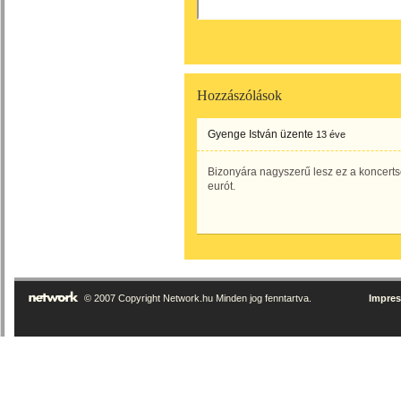
Hozzászólások
Gyenge István
üzente
13 éve
Bizonyára nagyszerű lesz ez a koncerts
eurót.
© 2007 Copyright Network.hu Minden jog fenntartva.
Impre