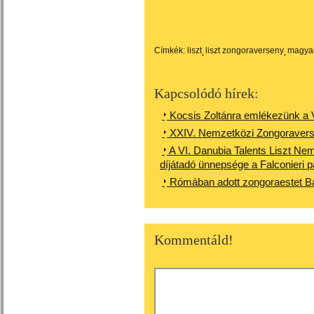
Címkék:
liszt
liszt zongoraverseny
magya
Kapcsolódó hírek:
Kocsis Zoltánra emlékezünk a V
XXIV. Nemzetközi Zongoraver
A VI. Danubia Talents Liszt Ne
díjátadó ünnepsége a Falconieri 
Rómában adott zongoraestet B
Kommentáld!