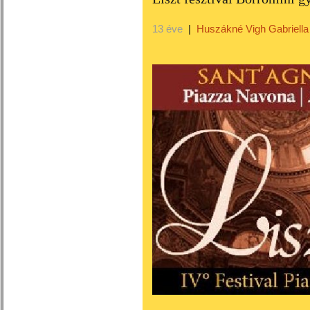
13 éve
|
Huszákné Vigh Gabriella