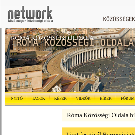
RÓMA KÖZÖSSÉGI OLDALA
NYITÓ
TAGOK
KÉPEK
VIDEÓK
HÍREK
FÓRUM
Róma Közösségi Oldala hí
Liszt fesztivál Borromini