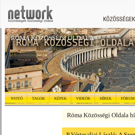
RÓMA KÖZÖSSÉGI OLDALA
NYITÓ
TAGOK
KÉPEK
VIDEÓK
HÍREK
FÓRUM
Róma Közösségi Oldala hí
P Vértesaljai László: A Szen