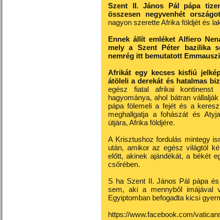
Szent II. János Pál pápa tize
összesen negyvenhét országot
nagyon szerette Afrika földjét és lak
Ennek állít emléket Alfiero Ne
mely a Szent Péter bazilika se
nemrég itt bemutatott Emmauszi t
Afrikát egy kecses kisfiú jelké
átöleli a derekát és hatalmas biz
egész fiatal afrikai kontinens
hagyománya, ahol bátran vállalják
pápa fölemeli a fejét és a keresztr
meghallgatja a fohászát és Atyja
útjára, Afrika földjére.
A Krisztushoz fordulás mintegy i
után, amikor az egész világtól k
előtt, akinek ajándékát, a békét 
csőrében.
S ha Szent II. János Pál pápa és
sem, aki a mennyből imájával v
Egyiptomban befogadta kicsi gyerm
https://www.facebook.com/vat