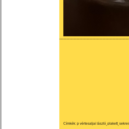
------------------------------------------------
Címkék:
p vértesaljai lászló
plakett
sekre