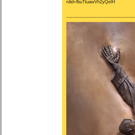
rdid=fbuTtuawVh2yQeIH
---------------------------------------------