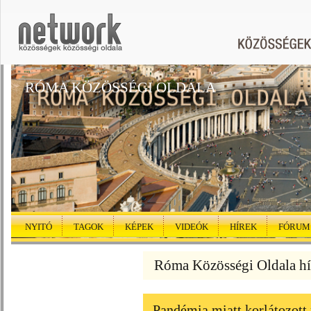
RÓMA KÖZÖSSÉGI OLDALA
NYITÓ
TAGOK
KÉPEK
VIDEÓK
HÍREK
FÓRUM
Róma Közösségi Oldala hí
Pandémia miatt korlátozot