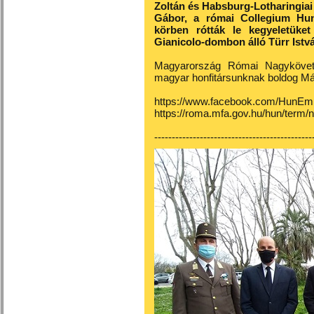
Zoltán és Habsburg-Lotharingiai 
Gábor, a római Collegium Hun
körben rótták le kegyeletüke
Gianicolo-dombon álló Türr Istv
Magyarország Római Nagykövet
magyar honfitársunknak boldog Már
https://www.facebook.com/HunE
https://roma.mfa.gov.hu/hun/term/n
---------------------------------------------