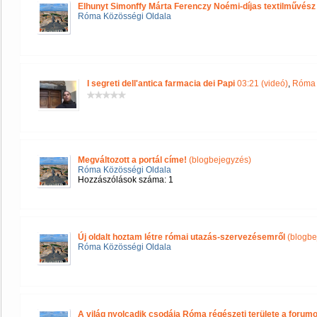
Elhunyt Simonffy Márta Ferenczy Noémi-díjas textilművész
Róma Közösségi Oldala
I segreti dell'antica farmacia dei Papi
03:21 (videó)
,
Róma 
Megváltozott a portál címe!
(blogbejegyzés)
Róma Közösségi Oldala
Hozzászólások száma: 1
Új oldalt hoztam létre római utazás-szervezésemről
(blogbe
Róma Közösségi Oldala
A világ nyolcadik csodája Róma régészeti területe a forum