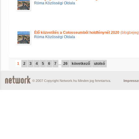
Róma Közösségi Oldala
Élő közvetítés a Colosseumból holdfénynél 2020
(blogbejeg
Róma Közösségi Oldala
1
2
3
4
5
6
7
...
26
következő
utolsó
© 2007 Copyright Network.hu Minden jog fenntartva.
Impress