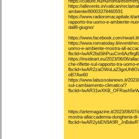
https://culture.hu/hu/roma/esemenye
https://allevents.in/vatican/reclama
ambiente/80003378460591
https://www.radioromacapitale.it/arti
rapporto-tra-uomo-e-ambiente-nuovo
dall8-giugno/
https://www.facebook.com/nwart.
https://www.romatoday.it/eventi/recl
uomo-e-ambiente-mostra-all-accad
fbclid=IwAR2bd3ihPuuCm6Azflrg
https://insideart.eu/2023/06/06/al
che-riflette-sul-rapporto-tra-uomo-
fbclid=IwAR2zaOWoLa23goUh8
oB7Aw60
https://www.labussolanews.it/2023/0
sul-cambiamento-climatico/?
fbclid=IwAR31wXKB_OFRash5eW
https://artemagazine.it/2023/06/07/
mostra-allaccademia-dungheria-di
fbclid=IwAR2ybEN9A9R_JnBdw