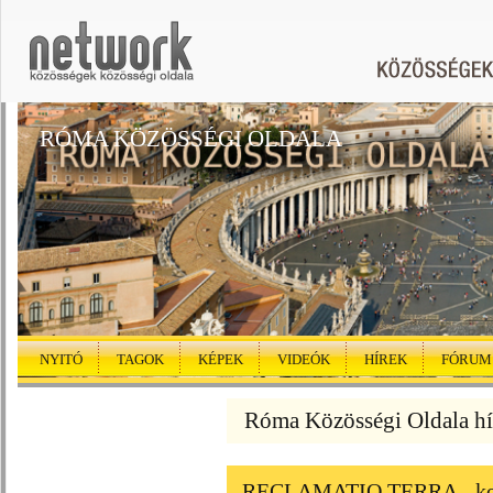
RÓMA KÖZÖSSÉGI OLDALA
NYITÓ
TAGOK
KÉPEK
VIDEÓK
HÍREK
FÓRUM
Róma Közösségi Oldala hí
RECLAMATIO TERRA - kortá