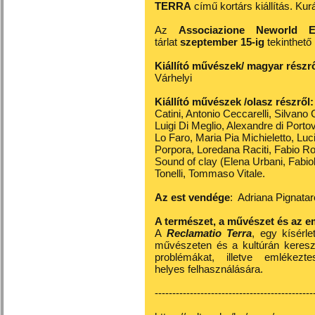
TERRA
című kortárs kiállítás. Kur
Az
Associazione Neworld E
tárlat
szeptember 15-ig
tekinthet
Kiállító művészek/ magyar részr
Várhelyi
Kiállító művészek /olasz részről:
Catini, Antonio Ceccarelli, Silvan
Luigi Di Meglio, Alexandre di Porto
Lo Faro, Maria Pia Michieletto, Luc
Porpora, Loredana Raciti, Fabio Ro
Sound of clay (Elena Urbani, Fabiola
Tonelli, Tommaso Vitale.
Az est vendége
: Adriana Pignatar
A természet, a művészet és az e
A
Reclamatio Terra
, egy kísérle
művészeten és a kultúrán kereszt
problémákat, illetve emlékezt
helyes felhasználására.
---------------------------------------------