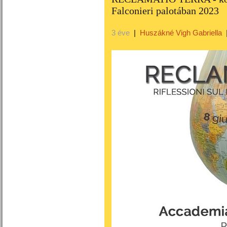
Falconieri palotában 2023
3 éve
|
Huszákné Vigh Gabriella