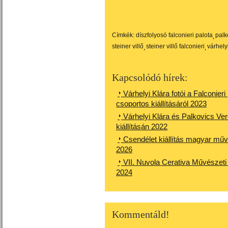
Címkék:
díszfolyosó falconieri palota
palk
steiner villő
steiner villő falconieri
várhely
Kapcsolódó hírek:
Várhelyi Klára fotói a Falconie
csoportos kiállításáról 2023
Várhelyi Klára és Palkovics Ve
kiállításán 2022
Csendélet kiállítás magyar mű
2026
VII. Nuvola Cerativa Művészet
2024
Kommentáld!