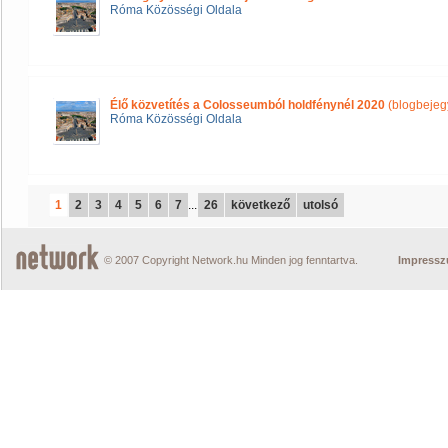
Róma Közösségi Oldala
Élő közvetítés a Colosseumból holdfénynél 2020
(blogbejeg
Róma Közösségi Oldala
1
2
3
4
5
6
7
...
26
következő
utolsó
© 2007 Copyright Network.hu Minden jog fenntartva.
Impress