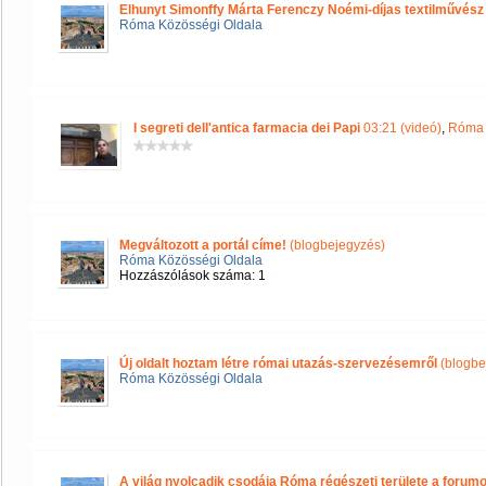
Elhunyt Simonffy Márta Ferenczy Noémi-díjas textilművész
Róma Közösségi Oldala
I segreti dell'antica farmacia dei Papi
03:21 (videó)
,
Róma 
Megváltozott a portál címe!
(blogbejegyzés)
Róma Közösségi Oldala
Hozzászólások száma: 1
Új oldalt hoztam létre római utazás-szervezésemről
(blogbe
Róma Közösségi Oldala
A világ nyolcadik csodája Róma régészeti területe a forum