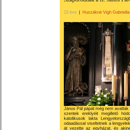
15 éve
|
Huszákné Vigh Gabriella
János Pál pápát még nem avatták s
szentek ereklyéit megillető hód
katolikusok lakta Lengyelország
odaadással viseltetnek a lengyelek 
át vezette az egyházat, és akinek