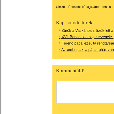
Címkék:
jános pál
pápa
szaporodnak a ii.
Kapcsolódó hírek:
Zűrök a Vatikánban: Szűk lett 
XVI. Benedek a bajor tévének:
Ferenc pápa jezsuita rendtársai
Az ember, aki a pápa ruháit varr
Kommentáld!