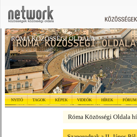
RÓMA KÖZÖSSÉGI OLDALA
NYITÓ
TAGOK
KÉPEK
VIDEÓK
HÍREK
FÓRUM
Róma Közösségi Oldala hí
Szaporodnak a II. János Pál