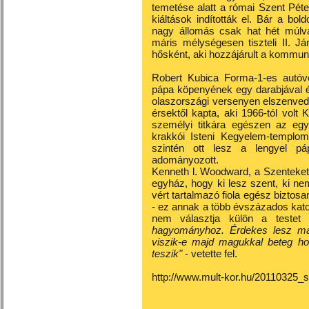
temetése alatt a római Szent Péte
kiáltások indították el. Bár a bol
nagy állomás csak hat hét múlva,
máris mélységesen tiszteli II. J
hősként, aki hozzájárult a kommu
Robert Kubica Forma-1-es autóv
pápa köpenyének egy darabjával é
olaszországi versenyen elszenvede
érsektől kapta, aki 1966-tól volt 
személyi titkára egészen az egy
krakkói Isteni Kegyelem-templom 
szintén ott lesz a lengyel pá
adományozott.
Kenneth l. Woodward, a Szenteket 
egyház, hogy ki lesz szent, ki ne
vért tartalmazó fiola egész biztosa
- ez annak a több évszázados kat
nem választja külön a testet a
hagyományhoz. Érdekes lesz majd 
viszik-e majd magukkal beteg hoz
teszik"
- vetette fel.
http://www.mult-kor.hu/20110325_s