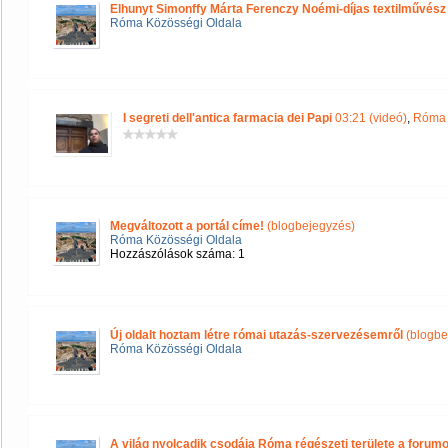
Elhunyt Simonffy Márta Ferenczy Noémi-díjas textilművész
Róma Közösségi Oldala
I segreti dell'antica farmacia dei Papi
03:21 (videó)
,
Róma 
Megváltozott a portál címe!
(blogbejegyzés)
Róma Közösségi Oldala
Hozzászólások száma: 1
Új oldalt hoztam létre római utazás-szervezésemről
(blogbe
Róma Közösségi Oldala
A világ nyolcadik csodája Róma régészeti területe a forum