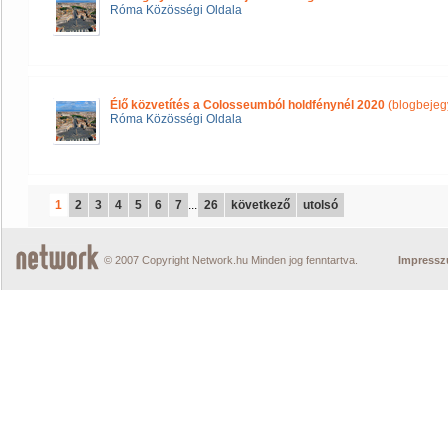
Róma Közösségi Oldala
Élő közvetítés a Colosseumból holdfénynél 2020
(blogbejeg
Róma Közösségi Oldala
1
2
3
4
5
6
7
...
26
következő
utolsó
© 2007 Copyright Network.hu Minden jog fenntartva.
Impress