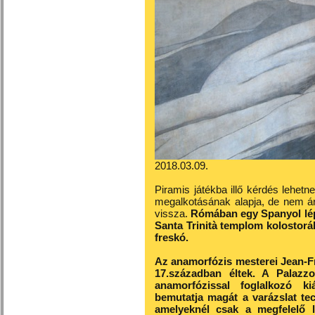
2018.03.09.
Piramis játékba illő kérdés lehet
megalkotásának alapja, de nem ár
vissza.
Rómában egy Spanyol lép
Santa Trinità templom kolostorá
freskó.
Az anamorfózis mesterei Jean-
17.században éltek. A Palazz
anamorfózissal foglalkozó ki
bemutatja magát a varázslat tec
amelyeknél csak a megfelelő l