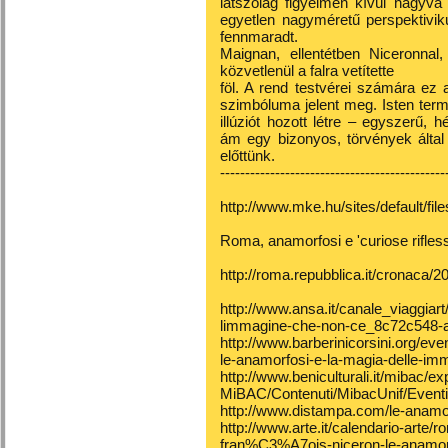
látszólag figyelmen kívül hagyva 
egyetlen nagyméretű perspektivik
fennmaradt.
Maignan, ellentétben Niceronnal
közvetlenül a falra vetítette
föl. A rend testvérei számára ez
szimbóluma jelent meg. Isten ter
illúziót hozott létre – egyszerű, 
ám egy bizonyos, törvények által
előttünk.
---------------------------------------------
http://www.mke.hu/sites/default/fi
Roma, anamorfosi e 'curiose rifless
http://roma.repubblica.it/cronaca
http://www.ansa.it/canale_viaggiart/
limmagine-che-non-ce_8c72c548-a
http://www.barberinicorsini.org/even
le-anamorfosi-e-la-magia-delle-imm
http://www.beniculturali.it/mibac/e
MiBAC/Contenuti/MibacUnif/Eventi
http://www.distampa.com/le-anamor
http://www.arte.it/calendario-arte/r
fran%C3%A7ois-niceron-le-anamorf