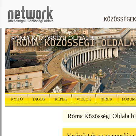
RÓMA KÖZÖSSÉGI OLDALA
NYITÓ
TAGOK
KÉPEK
VIDEÓK
HÍREK
FÓRUM
Róma Közösségi Oldala hí
Varázslat és az anamorfózis