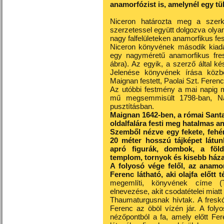
anamorfózist is, amelynél egy tük
Niceron határozta meg a szerk
szerzetessel együtt dolgozva olyan
nagy falfelületeken anamorfikus f
Niceron könyvének második kiadá
egy nagyméretű anamorfikus fres
ábra). Az egyik, a szerző által ké
Jelenése könyvének írása köz
Maignan festett, Paolai Szt. Ferenc
Az utóbbi festmény a mai napig me
mű megsemmisült 1798-ban, Napó
pusztításban.
Maignan 1642-ben, a római Santa
oldalfalára festi meg hatalmas an
Szemből nézve egy fekete, fehér
20 méter hosszú tájképet látun
apró figurák, dombok, a föld
templom, tornyok és kisebb háza
A folyosó vége felől, az anamor
Ferenc látható, aki olajfa előtt 
megemlíti, könyvének címe (
elnevezése, akit csodatételei miatt
Thaumaturgusnak hívtak. A freskó
Ferenc az öböl vízén jár. A foly
nézőpontból a fa, amely előtt Fe