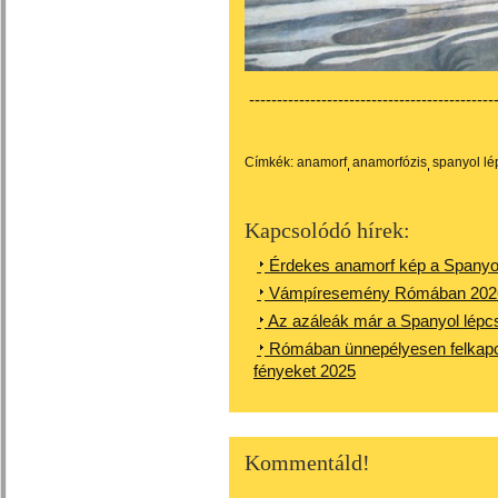
---------------------------------------------
Címkék:
anamorf
anamorfózis
spanyol lé
Kapcsolódó hírek:
Érdekes anamorf kép a Spanyol
Vámpíresemény Rómában 202
Az azáleák már a Spanyol lép
Rómában ünnepélyesen felkapcs
fényeket 2025
Kommentáld!