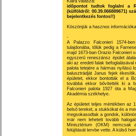
Klára válasza:
időpontot tudtok foglalni a
(külföldről: 00.39.066889671) s
bejelentkezés fontos!!)
Köszönjük a hasznos információka
-
A Palazzo Falconieri 1574-be
tulajdonába, tőlük pedig a Farnes
majd 1673-ban Orazio Falconieri vá
egyszerű reneszánsz épület átala
aki az eredeti falak befoglalásával ú
palota tetejére a hármas nyílású lo
balusztrádját Janus fejek ékesíti
épületet, ekkor bontották el a Bor
továbbá ekkor bővítették ki a b
Falconieri palota 1927 óta a M
Akadémia székhelye.
Az épületet teljes mértékben az 19
belső tereket, a stukkókat és a m
megsokasodtak a gondok, különös
már nem lehetett tovább halogatn
Minisztérium (OKM) nemcsak a
felújítását tervbe vette. A külső ho