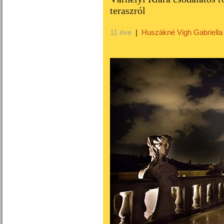
teraszról
11 éve
|
Huszákné Vigh Gabriella