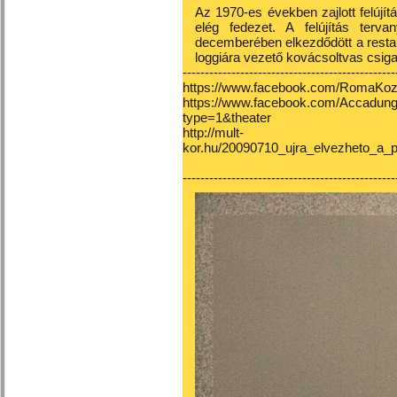
Az 1970-es években zajlott felújít
elég fedezet. A felújítás ter
decemberében elkezdődött a restaur
loggiára vezető kovácsoltvas csigal
------------------------------------------------
https://www.facebook.com/RomaKoz
https://www.facebook.com/Accadun
type=1&theater
http://mult-
kor.hu/20090710_ujra_elvezheto_a
------------------------------------------------