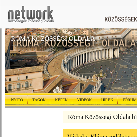
RÓMA KÖZÖSSÉGI OLDALA
NYITÓ
TAGOK
KÉPEK
VIDEÓK
HÍREK
FÓRUM
Róma Közösségi Oldala hí
Várhelyi Klára csodálatos r