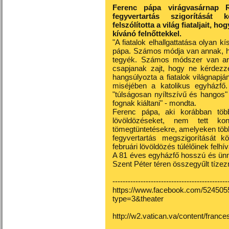
Ferenc pápa virágvasárnap 
fegyvertartás szigorítását 
felszólította a világ fiataljait, h
kívánó felnőttekkel.
"A fiatalok elhallgattatása olyan k
pápa. Számos módja van annak, ho
tegyék. Számos módszer van arra,
csapjanak zajt, hogy ne kérdez
hangsúlyozta a fiatalok világnapján
miséjében a katolikus egyházfő.
"túlságosan nyíltszívű és hangos"
fognak kiáltani" - mondta.
Ferenc pápa, aki korábban több
lövöldözéseket, nem tett kon
tömegtüntetésekre, amelyeken többs
fegyvertartás megszigorítását kö
februári lövöldözés túlélőinek felhí
A 81 éves egyházfő hosszú és ünn
Szent Péter téren összegyűlt tízezr
---------------------------------------------
https://www.facebook.com/52450
type=3&theater
http://w2.vatican.va/content/franc