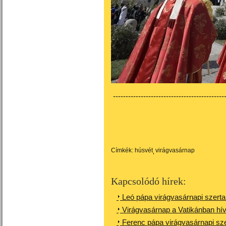
---------------------------------------------
Címkék:
húsvét
virágvasárnap
Kapcsolódó hírek:
Leó pápa virágvasárnapi szerta
Virágvasárnap a Vatikánban hív
Ferenc pápa virágvasárnapi sze