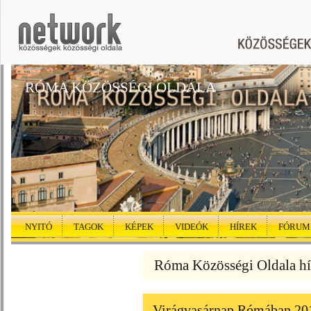
RÓMA KÖZÖSSÉGI OLDALA
NYITÓ
TAGOK
KÉPEK
VIDEÓK
HÍREK
FÓRUM
Róma Közösségi Oldala hí
Virágvasárnap Rómában 20