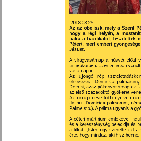
2018.03.25.
Az az obeliszk, mely a Szent Pé
hogy a régi helyén, a mostanit
balra a bazilikától, feszítették
Pétert, mert emberi gyöngesége 
Jézust.
A virágvasárnap a húsvét előtti 
ünnepkörben. Ezen a napon vonult 
vasárnapon.
Az ujjongó nép tiszteletadáskén
elnevezés: Dominica palmarum,
Domini, azaz pálmavasárnap az Úr
az első századoktól gyökeret verte
Az ünnep neve több nyelven nem
(latinul: Dominica palmarum, ném
Palme stb.). A pálma ugyanis a győ
A péteri mártírium emlékével ind
és a kereszténység beleoldja és be
a titkát: „Isten úgy szerette ezt a
érte, hogy mindaz, aki hisz benne,