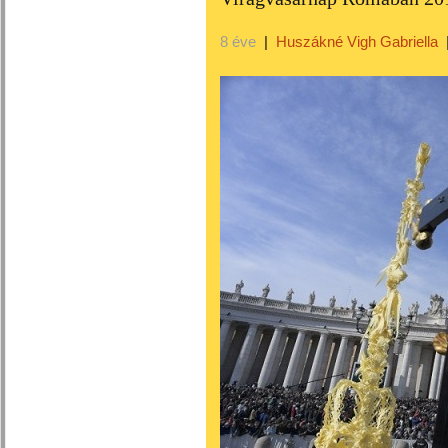
8 éve
|
Huszákné Vigh Gabriella