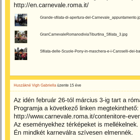
http://en.carnevale.roma.it/
Grande-sfilata-di-apertura-del-Carnevale_appuntamento.j
GranCarnevaleRomanodiviaTiburtina_Sfilata_3.jpg
Sfilata-delle-Scuole-Pony-in-maschera-e-i-Caroselli-dei-
Huszákné Vigh Gabriella
üzente
15 éve
Az idén február 26-tól március 3-ig tart a róm
Programja a következő linken megtekinthető:
http://www.carnevale.roma.it/contenitore-even
Az eseményekhez térképeket is mellékelnek.
Én mindkét karneválra szívesen elmennék.