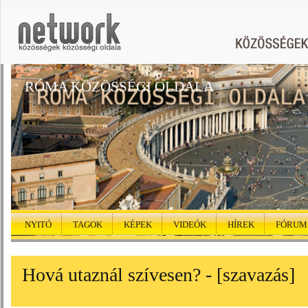
RÓMA KÖZÖSSÉGI OLDALA
NYITÓ
TAGOK
KÉPEK
VIDEÓK
HÍREK
FÓRUM
Hová utaznál szívesen?
- [szavazás]