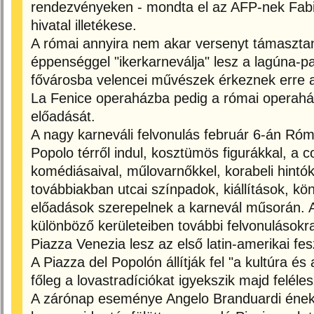
rendezvényeken - mondta el az AFP-nek Fabi
hivatal illetékese.
A római annyira nem akar versenyt támasztan
éppenséggel "ikerkarneválja" lesz a lagúna-pa
fővárosba velencei művészek érkeznek erre a
La Fenice operaházba pedig a római operaház
előadását.
A nagy karneváli felvonulás február 6-án Róm
Popolo térről indul, kosztümös figurákkal, a 
komédiásaival, műlovarnőkkel, korabeli hintó
továbbiakban utcai színpadok, kiállítások, kön
előadások szerepelnek a karnevál műsorán. A
különböző kerületeiben további felvonulásokra 
Piazza Venezia lesz az első latin-amerikai fes
A Piazza del Popolón állítják fel "a kultúra é
főleg a lovastradíciókat igyekszik majd felél
A zárónap eseménye Angelo Branduardi ének