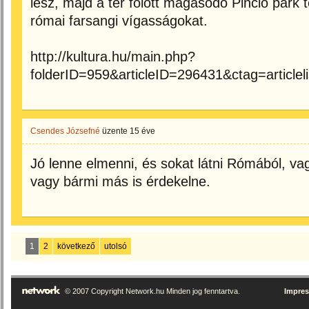
lesz, majd a tér fölött magasodó Pincio park t
római farsangi vígasságokat.
http://kultura.hu/main.php?
folderID=959&articleID=296431&ctag=articleli
Csendes Józsefné
üzente
15 éve
Jó lenne elmenni, és sokat látni Rómából, va
vagy bármi más is érdekelne.
1
2
következő
utolsó
© 2007 Copyright Network.hu Minden jog fenntartva.
Impre