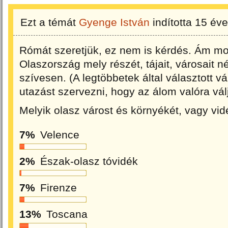
Ezt a témát
Gyenge István
indította
15 éve
Rómát szeretjük, ez nem is kérdés. Ám most
Olaszország mely részét, tájait, városait 
szívesen. (A legtöbbetek által választott
utazást szervezni, hogy az álom valóra vál
Melyik olasz várost és környékét, vagy vi
7%
Velence
2%
Észak-olasz tóvidék
7%
Firenze
13%
Toscana