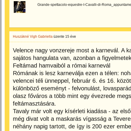
Grande-spettacolo-equestre-I-Cavalli-di-Roma_appuntame
Huszákné Vigh Gabriella
üzente
15 éve
Velence nagy vonzereje most a karnevál. A k
sajátos hangulata van, azonban a figyelmete
Feltámad hamvaiból a római karnevál
Rómának is lesz karneválja ezen a télen: noha
velencei téli ünneppel, február 6. és 16. köz
különböző eseményt - felvonulást, lovasparádé
olasz főváros a több mint egy évezrede me
feltámasztására.
Tavaly már volt egy kísérleti kiadása - az els
még divat volt a maskarás vígasság a Tevere
néhány napig tartott, de így is 200 ezer embe