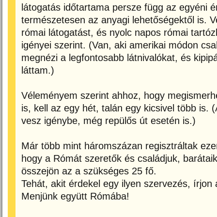
látogatás időtartama persze függ az egyéni é
természetesen az anyagi lehetőségektől is.
római látogatást, és nyolc napos római tartóz
igényei szerint. (Van, aki amerikai módon c
megnézi a legfontosabb látnivalókat, és kipipá
láttam.)
Véleményem szerint ahhoz, hogy megismerhe
is, kell az egy hét, talán egy kicsivel több is.
vesz igénybe, még repülős út esetén is.)
Már több mint háromszázan regisztráltak ezen
hogy a Rómát szeretők és családjuk, barátaik
összejön az a szükséges 25 fő.
Tehát, akit érdekel egy ilyen szervezés, írjon 
Menjünk együtt Rómába!