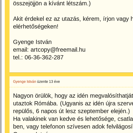
összejöjjön a kívánt létszám.)
Akit érdekel ez az utazás, kérem, írjon vagy h
elérhetőségeken!
Gyenge István
email: artcopy@freemail.hu
tel.: 06-36-362-287
Gyenge István
üzente
13 éve
Nagyon örülök, hogy az idén megvalósíthatját
utaztok Rómába. (Ugyanis az idén újra szerve
repülős, 6 napos út lesz szeptember elején.)
Ha valakinek van kedve és lehetősége, csatl
ben, vagy telefonon szívesen adok felvilágosí