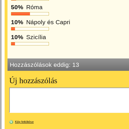
50%
Róma
10%
Nápoly és Capri
10%
Szicília
Hozzászólások eddig:
13
Új hozzászólás
Kép feltöltése