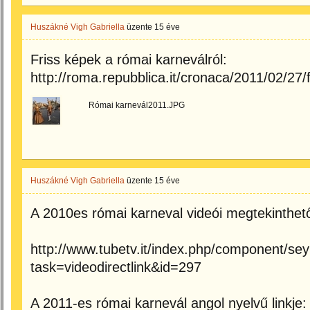
Huszákné Vigh Gabriella
üzente
15 éve
Friss képek a római karneválról:
http://roma.repubblica.it/cronaca/2011/02/27
Római karnevál2011.JPG
Huszákné Vigh Gabriella
üzente
15 éve
A 2010es római karneval videói megtekinthető
http://www.tubetv.it/index.php/component/sey
task=videodirectlink&id=297
A 2011-es római karnevál angol nyelvű linkje: