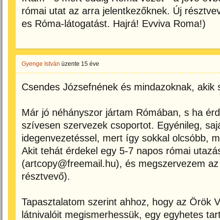
római utat az arra jelentkezőknek. Új résztv
es Róma-látogatást. Hajrá! Evviva Roma!)
Gyenge István
üzente
15 éve
Csendes Józsefnének és mindazoknak, akik
Már jó néhányszor jártam Rómában, s ha érde
szívesen szervezek csoportot. Egyénileg, saj
idegenvezetéssel, mert így sokkal olcsóbb, min
Akit tehát érdekel egy 5-7 napos római utaz
(artcopy@freemail.hu), és megszervezem az ut
résztvevő).
Tapasztalatom szerint ahhoz, hogy az Örök V
látnivalóit megismerhessük, egy egyhetes ta