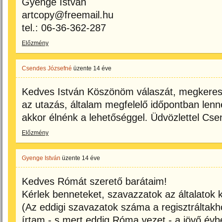
Gyenge István
artcopy@freemail.hu
tel.: 06-36-362-287
Előzmény
Csendes Józsefné
üzente
14 éve
Kedves István Köszönöm válaszát, megkeres
az utazás, általam megfelelő időpontban lenne
akkor élnénk a lehetőséggel. Üdvözlettel Cs
Előzmény
Gyenge István
üzente
14 éve
Kedves Rómát szerető barátaim!
Kérlek benneteket, szavazzatok az általatok k
(Az eddigi szavazatok száma a regisztráltakh
írtam - s mert eddig Róma vezet - a jövő év