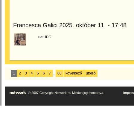
Francesca Galici 2025. október 11. - 17:48
udt.JPG
1
2
3
4
5
6
7
...
80
következő
utolsó
© 2007 Copyright Network.hu Minden jog fenntartva.
Impre