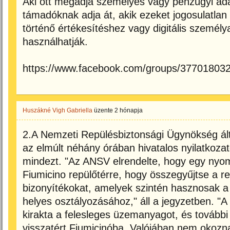
Aki ott megadja személyes vagy pénzügyi adat
támadóknak adja át, akik ezeket jogosulatlan
történő értékesítéshez vagy digitális szemé
használhatják.
https://www.facebook.com/groups/37701803
Huszákné Vigh Gabriella
üzente
2 hónapja
2.A Nemzeti Repülésbiztonsági Ügynökség ált
az elmúlt néhány órában hivatalos nyilatkozatot
mindezt. "Az ANSV elrendelte, hogy egy nyo
Fiumicino repülőtérre, hogy összegyűjtse a re
bizonyítékokat, amelyek szintén hasznosak
helyes osztályozásához," áll a jegyzetben. "A
kirakta a felesleges üzemanyagot, és további k
visszatért Fiumicinóba. Valójában nem okozn