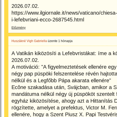
2026.07.02.
https://www.ilgiornale.it/news/vaticano/chies
i-lefebvriani-ecco-2687545.html
Előzmény
Huszákné Vigh Gabriella
üzente
1 hónapja
A Vatikán kiközösíti a Lefebvristákat: íme a
2026.07.02.
A motiváció: "A figyelmeztetések ellenére eg
négy pap püspöki felszentelése révén hajtot
nélkül és a Legfőbb Pápa akarata ellenére"
Ecône szakadása után, Svájcban, amikor a S
mandátuma nélkül négy új püspököt szentelt fe
egyház kiközösítése, ahogy azt a Hittanítás 
rögzítette, amelyet a prefektus, Victor M. Fe
ellenére, hogy a Szent Piusz X. Papi Testvéris