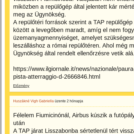
miközben a repülőgép által jelentett kár mérték
meg az Ügynökség.
A repülőtéri források szerint a TAP repülőgép
között a levegőben maradt, amíg el nem fogy
üzemanyagmennyiséget, amelyet szükségesne
leszálláshoz a római repülőtéren. Ahol még mi
Ügynökség által rendelt ellenőrzésre vetik alá
https://www.ilgiornale.it/news/nazionale/paura
pista-atterraggio-d-2666846.html
Előzmény
Huszákné Vigh Gabriella
üzente
2 hónapja
Félelem Fiumicinónál, Airbus kúszik a futópály
után
A TAP járat Lisszabonba sértetlenül tért vis