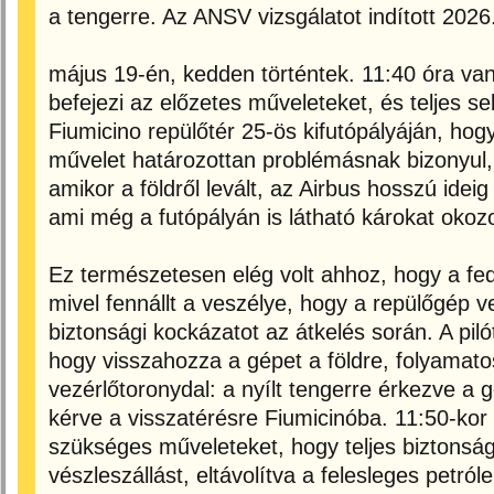
a tengerre. Az ANSV vizsgálatot indított 202
május 19-én, kedden történtek. 11:40 óra van
befejezi az előzetes műveleteket, és teljes s
Fiumicino repülőtér 25-ös kifutópályáján, hogy
művelet határozottan problémásnak bizonyul, 
amikor a földről levált, az Airbus hosszú ideig
ami még a futópályán is látható károkat okozo
Ez természetesen elég volt ahhoz, hogy a fedé
mivel fennállt a veszélye, hogy a repülőgép v
biztonsági kockázatot az átkelés során. A piló
hogy visszahozza a gépet a földre, folyamat
vezérlőtoronydal: a nyílt tengerre érkezve a g
kérve a visszatérésre Fiumicinóba. 11:50-ko
szükséges műveleteket, hogy teljes biztonság
vészleszállást, eltávolítva a felesleges petró