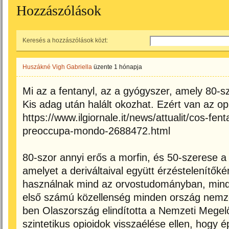
Hozzászólások
Keresés a hozzászólások közt:
Huszákné Vigh Gabriella
üzente
1 hónapja
Mi az a fentanyl, az a gyógyszer, amely 80-s
Kis adag után halált okozhat. Ezért van az op
https://www.ilgiornale.it/news/attualit/cos-fen
preoccupa-mondo-2688472.html
80-szor annyi erős a morfin, és 50-szerese a 
amelyet a deriváltaival együtt érzéstelenítőké
használnak mind az orvostudományban, mind 
első számú közellenség minden ország nemze
ben Olaszország elindította a Nemzeti Megelő
szintetikus opioidok visszaélése ellen, hogy 