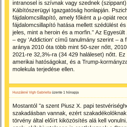
intranosel is szívnak vagy szednek (szippant
Kábítószerügyi Igazgatóság honlapján. Pszic
fájdalomcsillapító, amely főként a μ-opiát rece
fájdalomcsillapító hatása mellett szédülést és
jeles, mint a heroin és a morfin." Az Egyesül
– egy 'Addiction' című tanulmány szerint – a 
aránya 2010 óta több mint 50-szer nőtt, 2010
2021-re 32,3%-ra (34 429 haláleset) nőtt. Ez
amerikai hatóságokat, és a Trump-kormányza
molekula terjedése ellen.
Huszákné Vigh Gabriella
üzente
1 hónapja
Mostantól "a szent Piusz X. papi testvériségh
szakadásban vannak, ezért szakadékolóknak ke
törvény által előírt kiközösítés alá kell vonulni