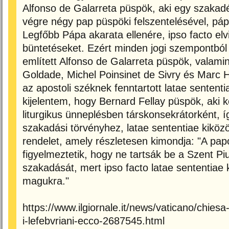
Alfonso de Galarreta püspök, aki egy szakadé
végre négy pap püspöki felszentelésével, páp
Legfőbb Pápa akarata ellenére, ipso facto elvi
büntetéseket. Ezért minden jogi szempontból 
említett Alfonso de Galarreta püspök, valami
Goldade, Michel Poinsinet de Sivry és Marc H
az apostoli széknek fenntartott latae sentent
kijelentem, hogy Bernard Fellay püspök, aki kö
liturgikus ünneplésben társkonsekrátorként, 
szakadási törvényhez, latae sententiae kiközös
rendelet, amely részletesen kimondja: "A papo
figyelmeztetik, hogy ne tartsák be a Szent Pi
szakadását, mert ipso facto latae sententiae
magukra."
https://www.ilgiornale.it/news/vaticano/chies
i-lefebvriani-ecco-2687545.html