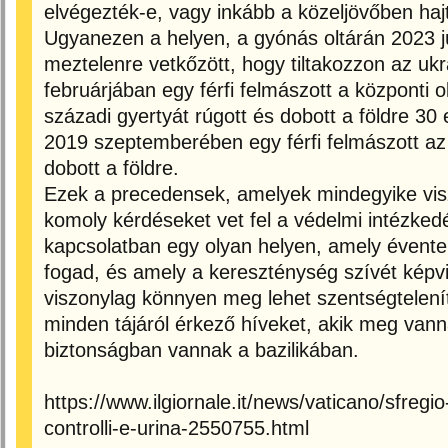
elvégezték-e, vagy inkább a közeljövőben haj
Ugyanezen a helyen, a gyónás oltárán 2023 jú
meztelenre vetkőzött, hogy tiltakozzon az uk
februárjában egy férfi felmászott a központi ol
századi gyertyát rúgott és dobott a földre 30
2019 szeptemberében egy férfi felmászott az 
dobott a földre.
Ezek a precedensek, amelyek mindegyike viszon
komoly kérdéseket vet fel a védelmi intézke
kapcsolatban egy olyan helyen, amely évente t
fogad, és amely a kereszténység szívét képvis
viszonylag könnyen meg lehet szentségteleníte
minden tájáról érkező híveket, akik meg van
biztonságban vannak a bazilikában.
https://www.ilgiornale.it/news/vaticano/sfreg
controlli-e-urina-2550755.html