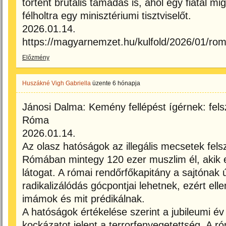
történt brutális támadás is, ahol egy fiatal mi
félholtra egy minisztériumi tisztviselőt.
2026.01.14.
https://magyarnemzet.hu/kulfold/2026/01/roma
Előzmény
Huszákné Vigh Gabriella
üzente
6 hónapja
Jánosi Dalma: Kemény fellépést ígérnek: fels
Róma
2026.01.14.
Az olasz hatóságok az illegális mecsetek fel
Rómában mintegy 120 ezer muszlim él, akik e
látogat. A római rendőrfőkapitány a sajtónak ú
radikalizálódás gócpontjai lehetnek, ezért ellen
imámok és mit prédikálnak.
A hatóságok értékelése szerint a jubileumi év
kockázatot jelent a terrorfenyegetettség. A r