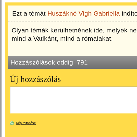
Ezt a témát
Huszákné Vigh Gabriella
indít
Olyan témák kerülhetnének ide, melyek nem
mind a Vatikánt, mind a rómaiakat.
Hozzászólások eddig:
791
Új hozzászólás
Kép feltöltése