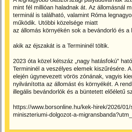
mint fél millióan haladnak át. Az állomásnál
terminál is található, valamint Róma legnagy
működik. Utóbbi közelsége miatt
az állomás környékén sok a bevándorló és a h
akik az éjszakát is a Termininél töltik.
2023 óta közel kétszáz „nagy hatásfokú” hatós
Termininél a veszélyes elemek kiszűrésére. 
elején úgynevezett vörös zónának, vagyis kie
nyilvánította az állomást és környékét. A ren
illegális bevándorlók és a büntetett előéletű sz
https://www.borsonline.hu/kek-hirek/2026/01
miniszteriumi-dolgozot-a-migransbanda?utm