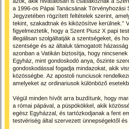
azok, akik hivatalosan is csatlakoznak a Szen
a 1996-os Pápai Tanácsának Törvényhozási
Jegyzetében rögzített feltételek szerint, amel
tekint, szakadtnak és kiközösítve kerülnek." 
figyelmeztetik, hogy a Szent Piusz X papi tes
illegálisan szolgáltatják a szentségeket, és h
szentsége és az általuk támogatott házasság 
azonban a Vatikán biztosítja, hogy nincsenek
Egyház, mint gondoskodó anya, őszinte szere
gondoskodással fogadja mindazokat, akik viss
közösségbe. Az apostoli nunciusok rendelkez
amelyeket az ordinariusok különböző esetek
Végül minden hívőt arra buzdítunk, hogy ma
a római pápával, a püspökökkel, akik közöss
egész Egyházzal, és tartózkodjanak a fent em
testvériség által szervezett ünnepségektől és