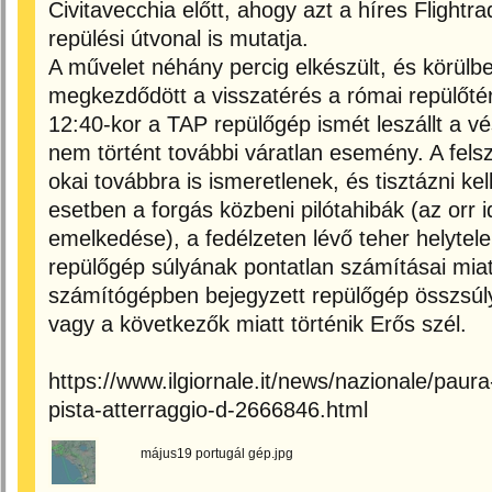
Civitavecchia előtt, ahogy azt a híres Flightra
repülési útvonal is mutatja.
A művelet néhány percig elkészült, és körülbe
megkezdődött a visszatérés a római repülőtér
12:40-kor a TAP repülőgép ismét leszállt a vé
nem történt további váratlan esemény. A fels
okai továbbra is ismeretlenek, és tisztázni kel
esetben a forgás közbeni pilótahibák (az orr id
emelkedése), a fedélzeten lévő teher helytel
repülőgép súlyának pontatlan számításai miatt
számítógépben bejegyzett repülőgép összsúly
vagy a következők miatt történik Erős szél.
https://www.ilgiornale.it/news/nazionale/paura
pista-atterraggio-d-2666846.html
május19 portugál gép.jpg