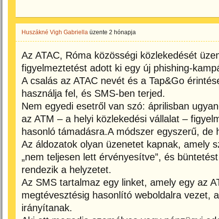
Huszákné Vigh Gabriella
üzente
2 hónapja
Az ATAC, Róma közösségi közlekedését üzemel
figyelmeztetést adott ki egy új phishing‑kamp
A csalás az ATAC nevét és a Tap&Go érintéses
használja fel, és SMS‑ben terjed.
Nem egyedi esetről van szó: áprilisban ugyane
az ATM – a helyi közlekedési vállalat – figyel
hasonló támadásra.A módszer egyszerű, de 
Az áldozatok olyan üzenetet kapnak, amely s
„nem teljesen lett érvényesítve”, és büntetés
rendezik a helyzetet.
Az SMS tartalmaz egy linket, amely egy az AT
megtévesztésig hasonlító weboldalra vezet, a
irányítanak.