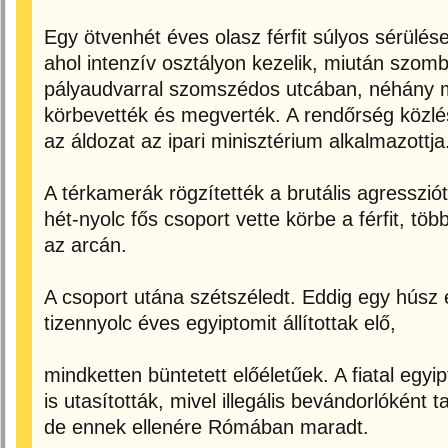
Egy ötvenhét éves olasz férfit súlyos sérülése
ahol intenzív osztályon kezelik, miután szomb
pályaudvarral szomszédos utcában, néhány mé
körbevették és megverték. A rendőrség közlé
az áldozat az ipari minisztérium alkalmazottja
A térkamerák rögzítették a brutális agressziót
hét-nyolc fős csoport vette körbe a férfit, t
az arcán.
A csoport utána szétszéledt. Eddig egy húsz 
tizennyolc éves egyiptomit állítottak elő,
mindketten büntetett előéletűek. A fiatal egyip
is utasították, mivel illegális bevándorlóként
de ennek ellenére Rómában maradt.