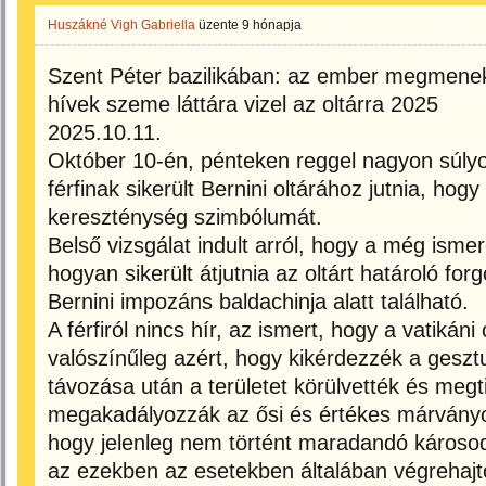
Huszákné Vigh Gabriella
üzente
9 hónapja
Szent Péter bazilikában: az ember megmenekü
hívek szeme láttára vizel az oltárra 2025
2025.10.11.
Október 10-én, pénteken reggel nagyon súlyo
férfinak sikerült Bernini oltárához jutnia, ho
kereszténység szimbólumát.
Belső vizsgálat indult arról, hogy a még ism
hogyan sikerült átjutnia az oltárt határoló f
Bernini impozáns baldachinja alatt található.
A férfiról nincs hír, az ismert, hogy a vatikán
valószínűleg azért, hogy kikérdezzék a gesztus
távozása után a területet körülvették és megti
megakadályozzák az ősi és értékes márványo
hogy jelenleg nem történt maradandó károsod
az ezekben az esetekben általában végrehajtot