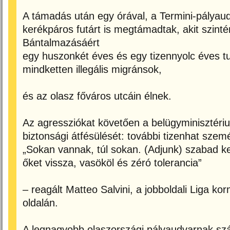
A támadás után egy órával, a Termini-pályaud
kerékpáros futárt is megtámadtak, akit szintén
Bántalmazásáért
egy huszonkét éves és egy tizennyolc éves tun
mindketten illegális migránsok,
és az olasz főváros utcáin élnek.
Az agressziókat követően a belügyminisztéri
biztonsági átfésülését: további tizenhat szemé
„Sokan vannak, túl sokan. (Adjunk) szabad k
őket vissza, vasököl és zéró tolerancia”
– reagált Matteo Salvini, a jobboldali Liga k
oldalán.
A legnagyobb olaszországi pályaudvarnak sz