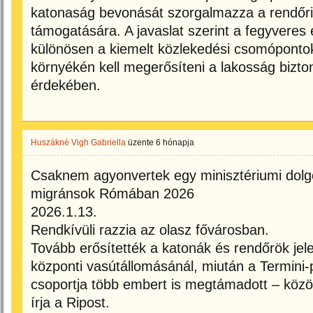
katonaság bevonását szorgalmazza a rendőri
támogatására. A javaslat szerint a fegyveres e
különösen a kiemelt közlekedési csomóponto
környékén kell megerősíteni a lakosság bizt
érdekében.
Huszákné Vigh Gabriella
üzente
6 hónapja
Csaknem agyonvertek egy minisztériumi dolg
migránsok Rómában 2026
2026.1.13.
Rendkívüli razzia az olasz fővárosban.
Tovább erősítették a katonák és rendőrök jele
központi vasútállomásánál, miután a Termini
csoportja több embert is megtámadott – közö
írja a Ripost.