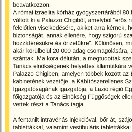
beavatkozzon.
A római izraelita kórház gyógyszertárából 80 fi
váltott ki a Palazzo Chigiből, amelyből "erős 
felelőtlen viselkedésére, akiket arra kérnek,
biztonságát, annak ellenére, hogy szigorú s
hozzáférésükre és őrizetükre". Különösen, miv
akár körülbelül 20 000 adag csomagolására, a
szántak. Ma kora délután, a megtudottak sze
Tanács elnökségének helyettes államtitkára ve
Palazzo Chigiben, amelyen többek között az
kabinetének vezetője, a Kábítószerellenes Sz
Igazgatóságának igazgatója, a Lazio régió 
főigazgatója és az Elnökség Függőségek elleni
vettek részt a Tanács tagja.
A fentanilt intravénás injekcióval, bőr át, szá
tablettákkal, valamint vestibuláris tablettákk