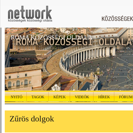
RÓMA KÖZÖSSÉGI OLDALA
NYITÓ
TAGOK
KÉPEK
VIDEÓK
HÍREK
FÓRUM
Zűrös dolgok