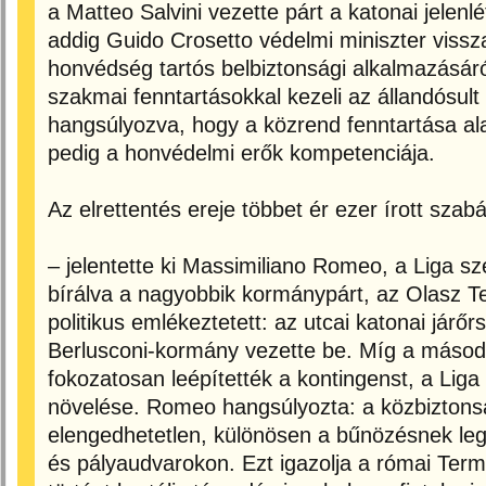
a Matteo Salvini vezette párt a katonai jelenlé
addig Guido Crosetto védelmi miniszter vissza
honvédség tartós belbiztonsági alkalmazásáró
szakmai fenntartásokkal kezeli az állandósult 
hangsúlyozva, hogy a közrend fenntartása al
pedig a honvédelmi erők kompetenciája.
Az elrettentés ereje többet ér ezer írott szabá
– jelentette ki Massimiliano Romeo, a Liga sz
bírálva a nagyobbik kormánypárt, az Olasz T
politikus emlékeztetett: az utcai katonai járő
Berlusconi-kormány vezette be. Míg a másod
fokozatosan leépítették a kontingenst, a Liga c
növelése. Romeo hangsúlyozta: a közbizton
elengedhetetlen, különösen a bűnözésnek le
és pályaudvarokon. Ezt igazolja a római Ter