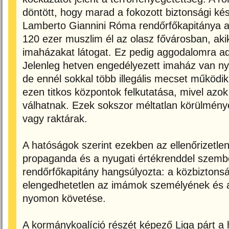
döntött, hogy marad a fokozott biztonsági k
Lamberto Giannini Róma rendőrfőkapitánya az
120 ezer muszlim él az olasz fővárosban, akik
imaházakat látogat. Ez pedig aggodalomra ad
Jelenleg hetven engedélyezett imaház van ny
de ennél sokkal több illegális mecset működik
ezen titkos központok felkutatása, mivel azok
válhatnak. Ezek sokszor méltatlan körülmén
vagy raktárak.
A hatóságok szerint ezekben az ellenőrizetle
propaganda és a nyugati értékrenddel szembeni
rendőrfőkapitány hangsúlyozta: a közbiztons
elengedhetetlen az imámok személyének és a
nyomon követése.
A kormánykoalíció részét képező Liga párt a he