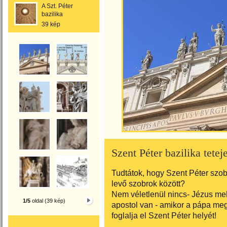
A Szt. Péter
bazilika
39 kép
Szent Péter bazilika tetej
Tudtátok, hogy Szent Péter szobr
levő szobrok között?
Nem véletlenül nincs- Jézus mel
1/5
oldal (39 kép)
apostol van - amikor a pápa meg
foglalja el Szent Péter helyét!