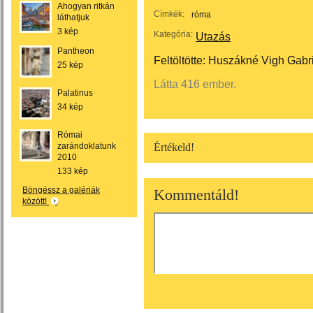
Ahogyan ritkán
Címkék:
róma
láthatjuk
3 kép
Kategória:
Utazás
Pantheon
Feltöltötte:
Huszákné Vigh Gabri
25 kép
Látta 416 ember.
Palatinus
34 kép
Római
zarándoklatunk
Értékeld!
2010
133 kép
Böngéssz a galériák
Kommentáld!
között!