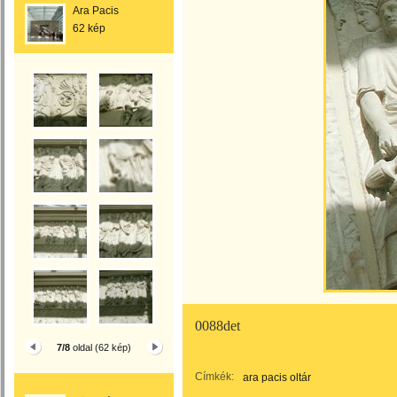
Ara Pacis
62 kép
0088det
7/8
oldal (62 kép)
Címkék:
ara pacis oltár