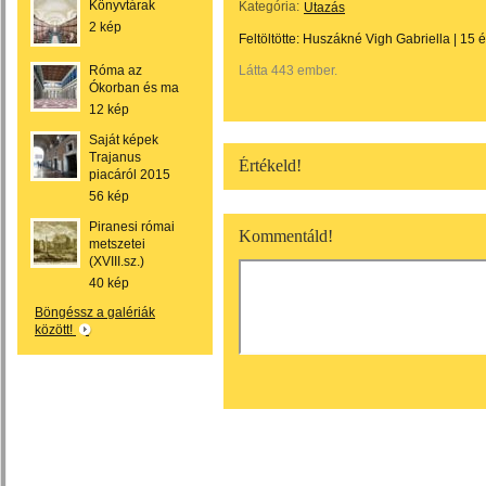
Könyvtárak
Kategória:
Utazás
2 kép
Feltöltötte:
Huszákné Vigh Gabriella
|
15 
Róma az
Látta 443 ember.
Ókorban és ma
12 kép
Saját képek
Trajanus
Értékeld!
piacáról 2015
56 kép
Piranesi római
Kommentáld!
metszetei
(XVIII.sz.)
40 kép
Böngéssz a galériák
között!