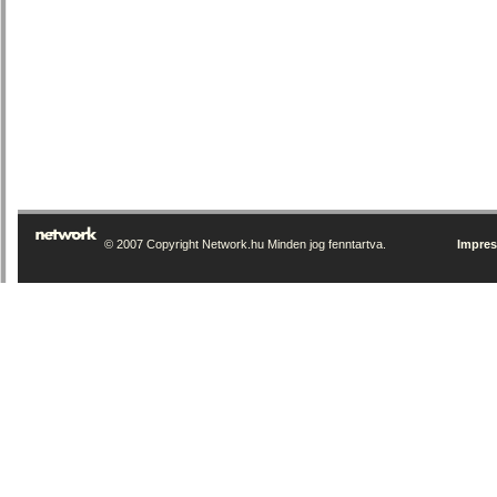
© 2007 Copyright Network.hu Minden jog fenntartva.
Impre