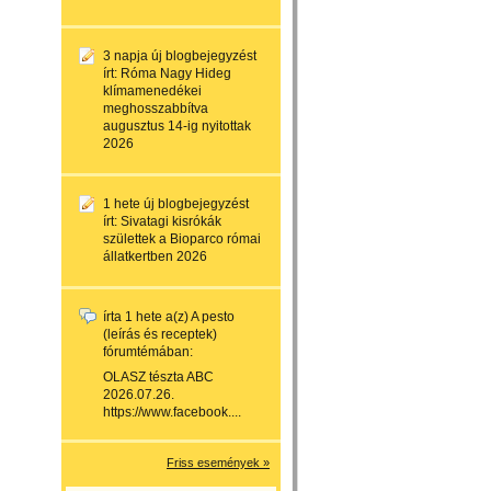
3 napja
új blogbejegyzést
írt:
Róma Nagy Hideg
klímamenedékei
meghosszabbítva
augusztus 14-ig nyitottak
2026
1 hete
új blogbejegyzést
írt:
Sivatagi kisrókák
születtek a Bioparco római
állatkertben 2026
írta
1 hete
a(z)
A pesto
(leírás és receptek)
fórumtémában:
OLASZ tészta ABC
2026.07.26.
https://www.facebook....
Friss események »