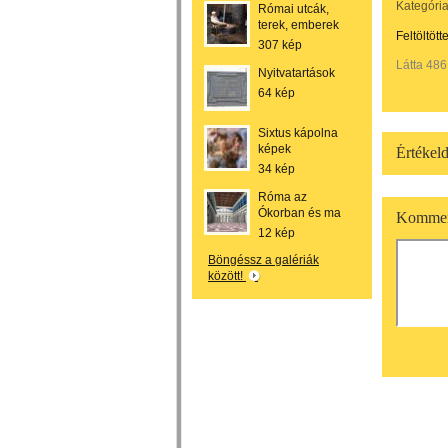
Kategória
Római utcák,
terek, emberek
Feltöltött
307 kép
Látta 486
Nyitvatartások
64 kép
Sixtus kápolna
képek
Értékeld
34 kép
Róma az
Ókorban és ma
Kommen
12 kép
Böngéssz a galériák
között!