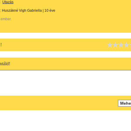
:
Utazás
e:
Huszákné Vigh Gabriella
|
10 éve
 ember.
!
táld!