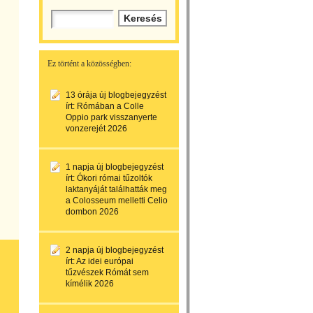
Ez történt a közösségben:
13 órája
új blogbejegyzést
írt:
Rómában a Colle
Oppio park visszanyerte
vonzerejét 2026
1 napja
új blogbejegyzést
írt:
Ókori római tűzoltók
laktanyáját találhatták meg
a Colosseum melletti Celio
dombon 2026
2 napja
új blogbejegyzést
írt:
Az idei európai
tűzvészek Rómát sem
kímélik 2026