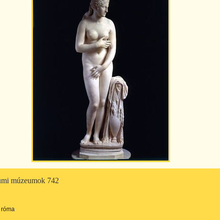
iumi múzeumok 742
róma