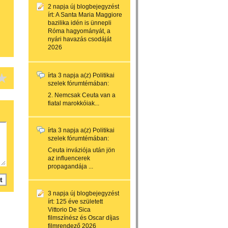
2 napja
új blogbejegyzést
írt:
A Santa Maria Maggiore
bazilika idén is ünnepli
Róma hagyományát, a
nyári havazás csodáját
2026
írta
3 napja
a(z)
Politikai
szelek
fórumtémában:
2. Nemcsak Ceuta van a
fiatal marokkóiak...
írta
3 napja
a(z)
Politikai
szelek
fórumtémában:
Ceuta inváziója után jön
az influencerek
propagandája ...
3 napja
új blogbejegyzést
írt:
125 éve született
Vittorio De Sica
filmszínész és Oscar díjas
filmrendező 2026