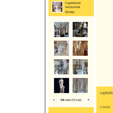
Capitoliumi
múzeumok
59 kép
capitol
5/8
oldal (59 kép)
Címkék: