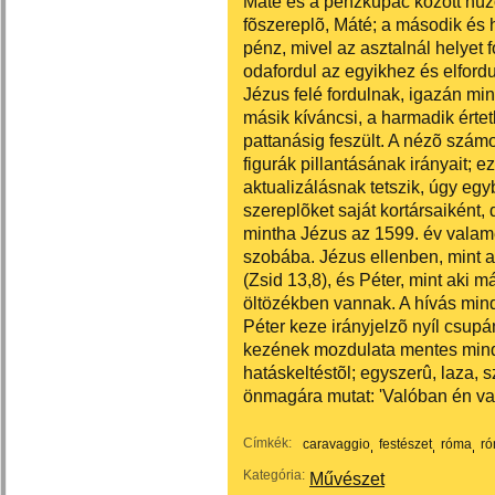
Máté és a pénzkupac között húz
fõszereplõ, Máté; a második és 
pénz, mivel az asztalnál helyet
odafordul az egyikhez és elfordu
Jézus felé fordulnak, igazán mi
másik kíváncsi, a harmadik értet
pattanásig feszült. A nézõ számo
figurák pillantásának irányait; e
aktualizálásnak tetszik, úgy eg
szereplõket saját kortársaiként, 
mintha Jézus az 1599. év valame
szobába. Jézus ellenben, mint 
(Zsid 13,8), és Péter, mint aki má
öltözékben vannak. A hívás min
Péter keze irányjelzõ nyíl csupán
kezének mozdulata mentes minde
hatáskeltéstõl; egyszerû, laza, 
önmagára mutat: 'Valóban én vag
Címkék:
caravaggio
festészet
róma
ró
Kategória:
Művészet