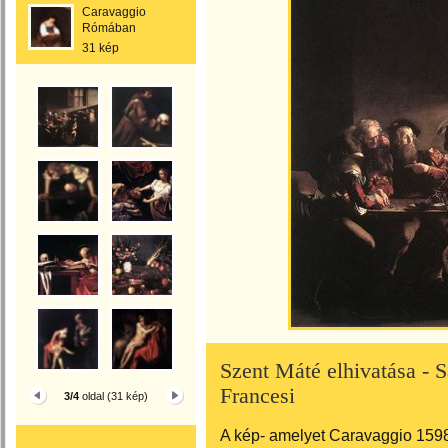
Caravaggio
Rómában
31 kép
Szent Máté elhivatása - S
Francesi
3/4
oldal (31 kép)
A kép- amelyet Caravaggio 1598 é