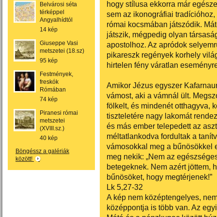
hogy stílusa ekkorra már egészen 
Belvárosi séta
térképpel
sem az ikonográfiai tradícióhoz,
Angyalhídtól
római kocsmában játszódik. Mát
14 kép
játszik, mégpedig olyan társas
Giuseppe Vasi
apostolhoz. Az apródok selyemru
metszetei (18.sz)
pikareszk regények korhely világ
95 kép
hirtelen fény váratlan eseményr
Festmények,
freskók
Amikor Jézus egyszer Kafarnaum
Rómában
vámost, aki a vámnál ült. Megszó
74 kép
fölkelt, és mindenét otthagyva, 
Piranesi római
tiszteletére nagy lakomát rende
metszetei
és más ember telepedett az aszt
(XVIII.sz.)
méltatlankodva fordultak a tanít
40 kép
vámosokkal meg a bűnösökkel egy
Böngéssz a galériák
meg nekik: „Nem az egészséges
között!
betegeknek. Nem azért jöttem, 
bűnösöket, hogy megtérjenek!”
Lk 5,27-32
A kép nem középtengelyes, nem 
középpontja is több van. Az egyi