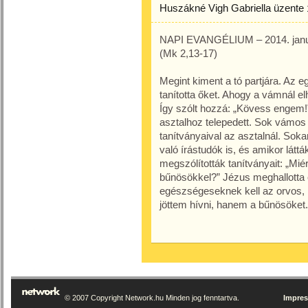
Huszákné Vigh Gabriella
üzente
NAPI EVANGÉLIUM – 2014. janu
(Mk 2,13-17)
Megint kiment a tó partjára. Az 
tanította őket. Ahogy a vámnál elha
Így szólt hozzá: „Kövess engem!” 
asztalhoz telepedett. Sok vámos é
tanítványaival az asztalnál. Soka
való írástudók is, és amikor lát
megszólították tanítványait: „Mié
bűnösökkel?” Jézus meghallotta 
egészségeseknek kell az orvos,
jöttem hívni, hanem a bűnösöket.
© 2007 Copyright Network.hu Minden jog fenntartva.
Impre