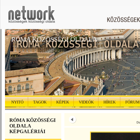
RÓMA KÖZÖSSÉGI OLDALA
NYITÓ
TAGOK
KÉPEK
VIDEÓK
HÍREK
FÓRUM
RÓMA KÖZÖSSÉGI
Di
OLDALA
KÉPGALÉRIÁI