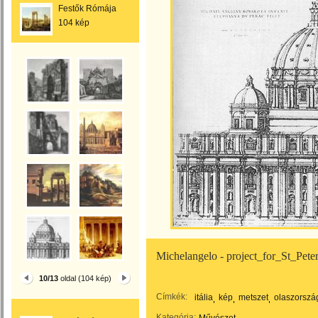
Festők Rómája
104 kép
Michelangelo - project_for_St_Pet
10/13
oldal (104 kép)
Címkék:
itália
kép
metszet
olaszorszá
Kategória: