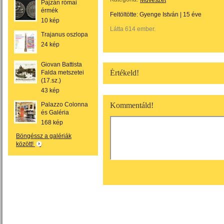
Művészet
Pajzán római
érmék
Feltöltötte:
Gyenge István
|
15 éve
10 kép
Látta 614 ember.
Trajanus oszlopa
24 kép
Giovan Battista
Értékeld!
Falda metszetei
(17.sz.)
43 kép
Palazzo Colonna
Kommentáld!
és Galéria
168 kép
Böngéssz a galériák
között!