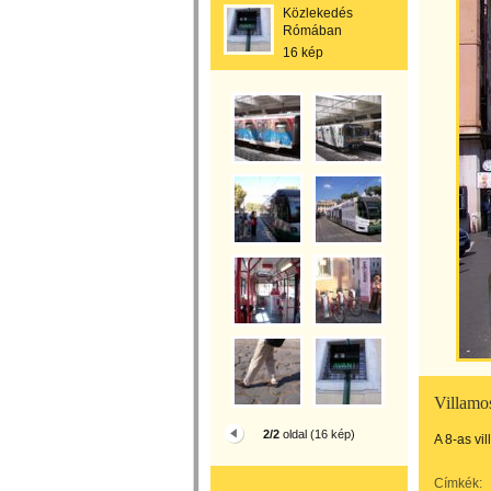
Közlekedés
Rómában
16 kép
Villamos
2/2
oldal (16 kép)
A 8-as vi
Címkék: