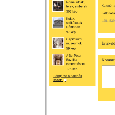
Római utcák,
Kategória
terek, emberek
307 kép
Feltöltött
Kutak,
Látta 539
szökőkutak
Rómában
97 kép
Capitoliumi
Értékeld
múzeumok
59 kép
A Szt Péter
Kommen
Bazilika
ismertetéssel
175 kép
Böngéssz a galériák
között!