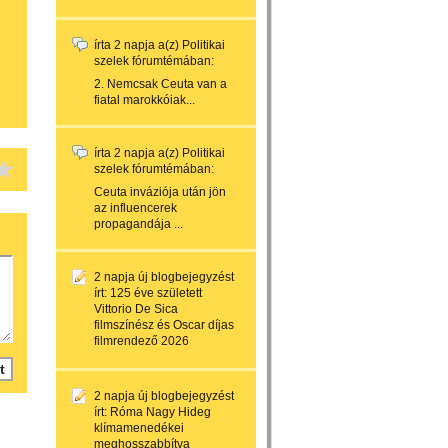
írta
2 napja
a(z)
Politikai
szelek
fórumtémában:
2. Nemcsak Ceuta van a
fiatal marokkóiak...
írta
2 napja
a(z)
Politikai
szelek
fórumtémában:
Ceuta inváziója után jön
az influencerek
propagandája ...
2 napja
új blogbejegyzést
írt:
125 éve született
Vittorio De Sica
filmszínész és Oscar díjas
filmrendező 2026
2 napja
új blogbejegyzést
írt:
Róma Nagy Hideg
klímamenedékei
meghosszabbítva