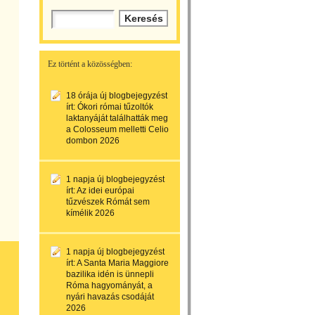
Ez történt a közösségben:
18 órája
új blogbejegyzést
írt:
Ókori római tűzoltók
laktanyáját találhatták meg
a Colosseum melletti Celio
dombon 2026
1 napja
új blogbejegyzést
írt:
Az idei európai
tűzvészek Rómát sem
kímélik 2026
1 napja
új blogbejegyzést
írt:
A Santa Maria Maggiore
bazilika idén is ünnepli
Róma hagyományát, a
nyári havazás csodáját
2026