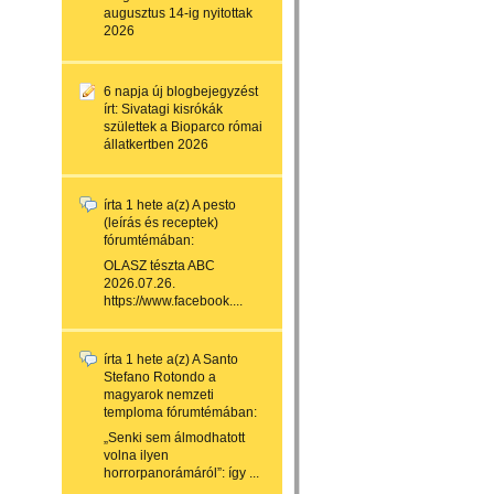
augusztus 14-ig nyitottak
2026
6 napja
új blogbejegyzést
írt:
Sivatagi kisrókák
születtek a Bioparco római
állatkertben 2026
írta
1 hete
a(z)
A pesto
(leírás és receptek)
fórumtémában:
OLASZ tészta ABC
2026.07.26.
https://www.facebook....
írta
1 hete
a(z)
A Santo
Stefano Rotondo a
magyarok nemzeti
temploma
fórumtémában:
„Senki sem álmodhatott
volna ilyen
horrorpanorámáról”: így ...