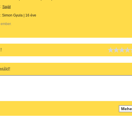
:
Saját
e:
Simon Gyula
|
16 éve
 ember.
!
táld!