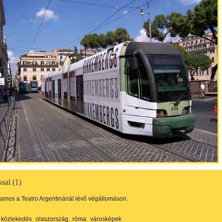
sal (1)
llamos a Teatro Argentinánál lévő végállomáson.
közlekedés
olaszország
róma
városképek