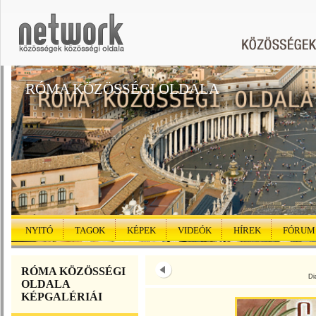
RÓMA KÖZÖSSÉGI OLDALA
NYITÓ
TAGOK
KÉPEK
VIDEÓK
HÍREK
FÓRUM
RÓMA KÖZÖSSÉGI
Di
OLDALA
KÉPGALÉRIÁI