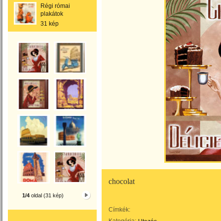
Régi római
plakátok
31 kép
chocolat
1/4
oldal (31 kép)
Címkék: