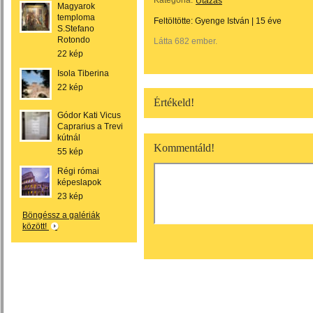
Kategória:
Utazás
Magyarok
temploma
Feltöltötte:
Gyenge István
|
15 éve
S.Stefano
Rotondo
Látta 682 ember.
22 kép
Isola Tiberina
22 kép
Értékeld!
Gódor Kati Vicus
Caprarius a Trevi
kútnál
Kommentáld!
55 kép
Régi római
képeslapok
23 kép
Böngéssz a galériák
között!