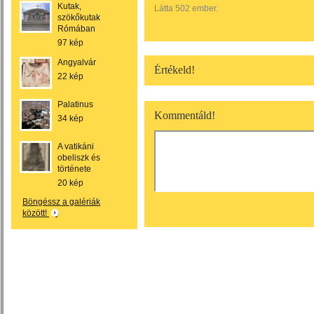
Kutak,
Látta 502 ember.
szökőkutak
Rómában
97 kép
Angyalvár
Értékeld!
22 kép
Palatinus
Kommentáld!
34 kép
A vatikáni
obeliszk és
története
20 kép
Böngéssz a galériák
között!