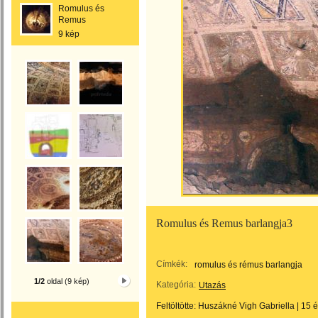
Romulus és
Remus
9 kép
Romulus és Remus barlangja3
Címkék:
romulus és rémus barlangja
1/2
oldal (9 kép)
Kategória:
Utazás
Feltöltötte:
Huszákné Vigh Gabriella
|
15 