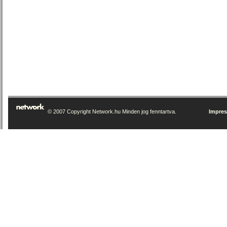
© 2007 Copyright Network.hu Minden jog fenntartva.
Impre