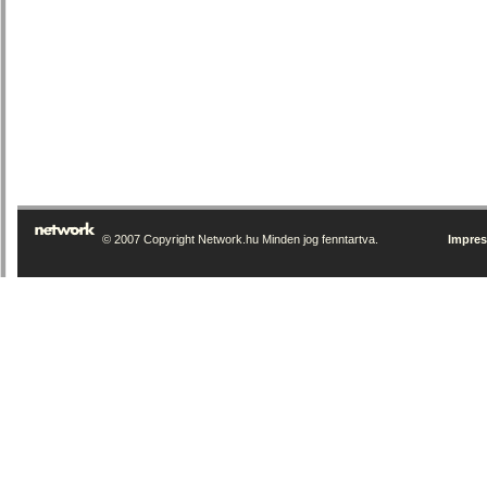
© 2007 Copyright Network.hu Minden jog fenntartva.
Impre