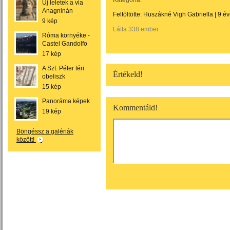
Kategória:
Új leletek a via
Anagninán
Feltöltötte:
Huszákné Vigh Gabriella
|
9 év
9 kép
Látta 338 ember.
Róma környéke -
Castel Gandolfo
17 kép
A Szt. Péter téri
Értékeld!
obeliszk
15 kép
Panoráma képek
Kommentáld!
19 kép
Böngéssz a galériák
között!