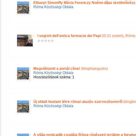
Elhunyt Simonffy Márta Ferenczy Noémi-díjas textilművész
Róma Közösségi Oldala
I segreti dell'antica farmacia dei Papi
03:21 (videó)
,
Róma 
Megváltozott a portál címe!
(blogbejegyzés)
Róma Közösségi Oldala
Hozzászólások száma: 1
Új oldalt hoztam létre római utazás-szervezésemről
(blogbe
Róma Közösségi Oldala
A világ nyolcadik csodája Róma régészeti területe a forum