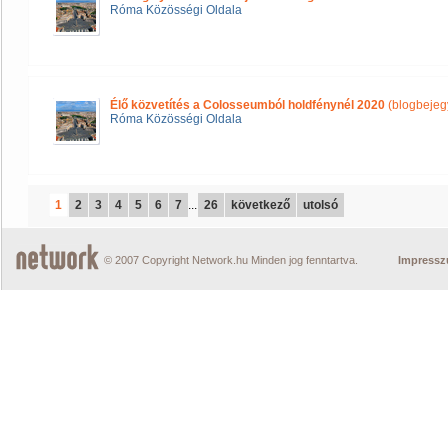
Róma Közösségi Oldala
Élő közvetítés a Colosseumból holdfénynél 2020
(blogbejeg
Róma Közösségi Oldala
1
2
3
4
5
6
7
...
26
következő
utolsó
© 2007 Copyright Network.hu Minden jog fenntartva.
Impress