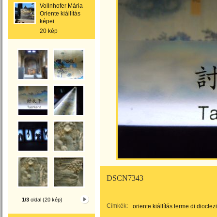
Vollnhofer Mária
Oriente kiállítás
képei
20 kép
DSCN7343
1/3
oldal (20 kép)
Címkék:
oriente kiállítás terme di diocle