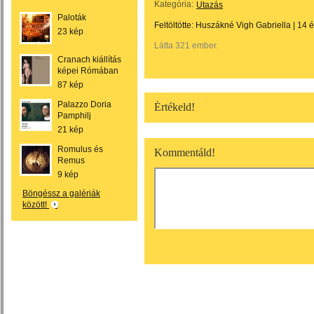
Kategória:
Utazás
Paloták
Feltöltötte:
Huszákné Vigh Gabriella
|
14 
23 kép
Látta 321 ember.
Cranach kiállítás
képei Rómában
87 kép
Palazzo Doria
Értékeld!
Pamphilj
21 kép
Romulus és
Kommentáld!
Remus
9 kép
Böngéssz a galériák
között!