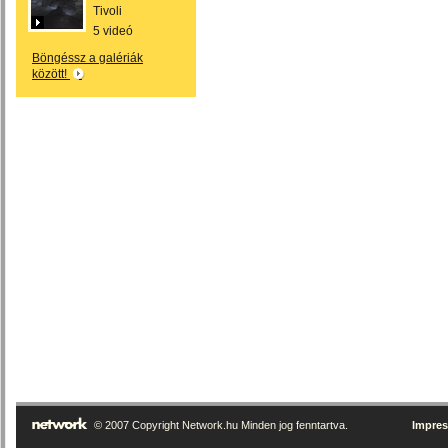
Tivoli
5 videó
Böngéssz a galériák
között!
© 2007 Copyright Network.hu Minden jog fenntartva.
Impre