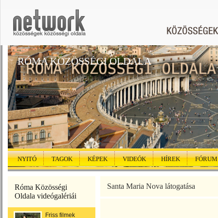
RÓMA KÖZÖSSÉGI OLDALA
NYITÓ
TAGOK
KÉPEK
VIDEÓK
HÍREK
FÓRUM
Santa Maria Nova látogatása
Róma Közösségi
Oldala videógalériái
Friss filmek