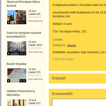
Street art Rómában Mária
A régészeti parkba a Via Appia ókori és mai
ikonnal
10 éve
novembertől hétfő kivételével 9 h-tól 16.3
Látták:615
korábban zár.
huszaknevighgabriella
02:17
Belépő: 6 euró
Cím: Via Appia Antica, 251
Szent Ivo templom nyáresti
koncertek2015
Címkék:
10 éve
Látták:1043
Kategória:
Utazás
huszaknevighgabriella
Feltöltötte:
Huszákné Vigh Gabriella
|
10 
02:14
Látta 658 ember.
Bazári forgatag
10 éve
Látták:570
Értékeld!
huszaknevighgabriella
01:42
Vatikáni múzeumok új
Kommentáld!
látnivalója
10 éve
Látták:672