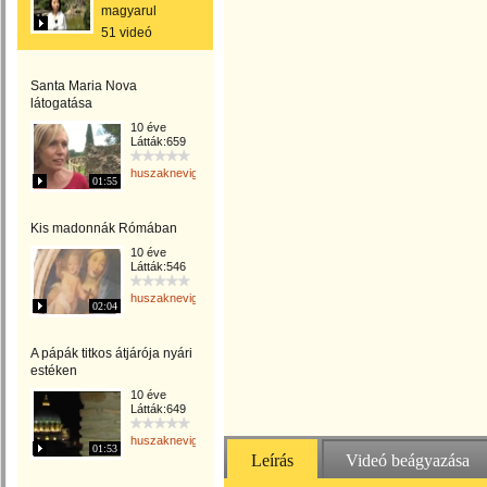
magyarul
51 videó
Santa Maria Nova
látogatása
10 éve
Látták:659
huszaknevighgabriella
01:55
Kis madonnák Rómában
10 éve
Látták:546
huszaknevighgabriella
02:04
A pápák titkos átjárója nyári
estéken
10 éve
Látták:649
huszaknevighgabriella
01:53
Leírás
Videó beágyazása