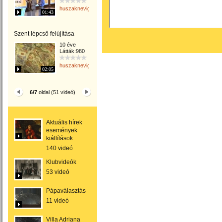
huszaknevighgabriella
01:43
Szent lépcső felújítása
10 éve
Látták:980
huszaknevighgabriella
02:05
6/7
oldal (51 videó)
Aktuális hírek
események
kiállítások
140 videó
Klubvideók
53 videó
Pápaválasztás
11 videó
Villa Adriana