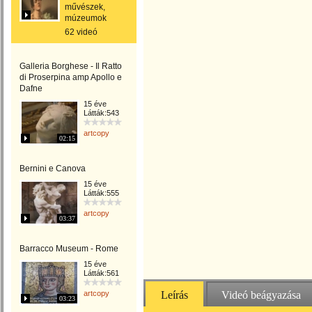
művészek,
múzeumok
62 videó
Galleria Borghese - Il Ratto
di Proserpina amp Apollo e
Dafne
15 éve
Látták:543
artcopy
02:15
Bernini e Canova
15 éve
Látták:555
artcopy
03:37
Barracco Museum - Rome
15 éve
Látták:561
artcopy
Leírás
Videó beágyazása
03:23