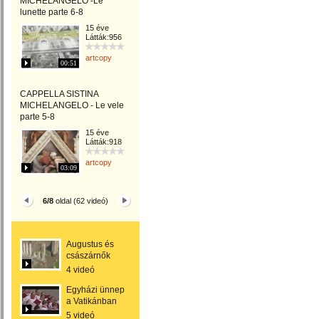
MICHELANGELO -Le
lunette parte 6-8
15 éve
Látták:956
artcopy
00:51
CAPPELLA SISTINA
MICHELANGELO - Le vele
parte 5-8
15 éve
Látták:918
artcopy
03:09
6/8
oldal (62 videó)
Augustus és
császárnők
4 videó
Egyházi ünnep
a Vatikánban
5 videó