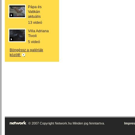
Pápa és
Vatikán
aktuális
13 videó
Villa Adriana
Tivoli
5 videó
Böngéssz a galériák
között!
© 2007 Copyright Network.hu Minden jog fenntartva.
Impre