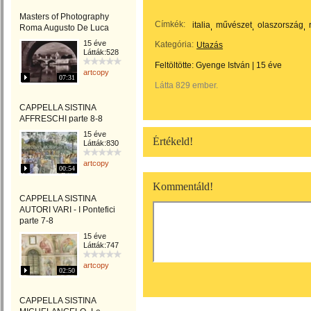
Masters of Photography
Címkék:
italia
művészet
olaszország
Roma Augusto De Luca
15 éve
Kategória:
Utazás
Látták:528
Feltöltötte:
Gyenge István
|
15 éve
artcopy
07:31
Látta 829 ember.
CAPPELLA SISTINA
AFFRESCHI parte 8-8
15 éve
Értékeld!
Látták:830
artcopy
00:54
Kommentáld!
CAPPELLA SISTINA
AUTORI VARI - I Pontefici
parte 7-8
15 éve
Látták:747
artcopy
02:50
CAPPELLA SISTINA