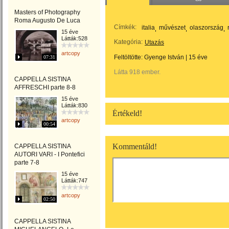
Masters of Photography
Roma Augusto De Luca
Címkék:
italia
művészet
olaszország
15 éve
Látták:528
Kategória:
Utazás
artcopy
Feltöltötte:
Gyenge István
|
15 éve
07:31
Látta 918 ember.
CAPPELLA SISTINA
AFFRESCHI parte 8-8
15 éve
Látták:830
Értékeld!
artcopy
00:54
Kommentáld!
CAPPELLA SISTINA
AUTORI VARI - I Pontefici
parte 7-8
15 éve
Látták:747
artcopy
02:50
CAPPELLA SISTINA