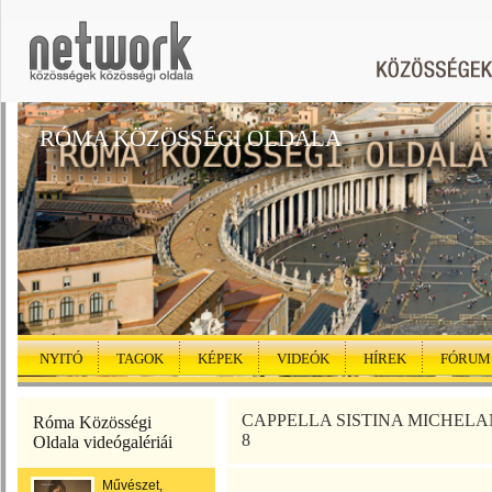
RÓMA KÖZÖSSÉGI OLDALA
NYITÓ
TAGOK
KÉPEK
VIDEÓK
HÍREK
FÓRUM
CAPPELLA SISTINA MICHELANGE
Róma Közösségi
8
Oldala videógalériái
Művészet,