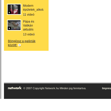
Modern
épületek_alkotások
11 videó
Pápa és
Vatikán
aktuális
13 videó
Böngéssz a galériák
között!
© 2007 Copyright Network.hu Minden jog fenntartva.
Impre