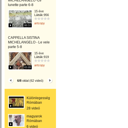
MICHELANGELO -Le
lunette parte 6-8
15 éve
Látták:956
artcopy
00:51
CAPPELLA SISTINA
MICHELANGELO - Le vele
parte 5-8
15 éve
Látták:919
artcopy
03:09
6/8
oldal (62 videó)
Különlegességek
Rómában
28 videó
magyarok
Rómában
6 videó