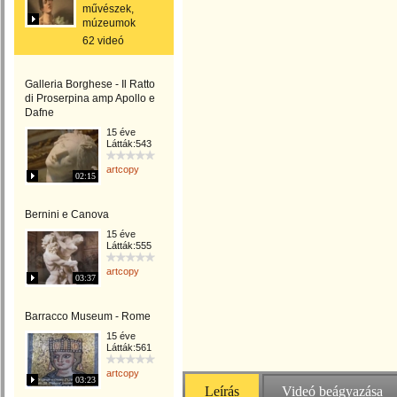
művészek,
múzeumok
62 videó
Galleria Borghese - Il Ratto
di Proserpina amp Apollo e
Dafne
15 éve
Látták:543
artcopy
02:15
Bernini e Canova
15 éve
Látták:555
artcopy
03:37
Barracco Museum - Rome
15 éve
Látták:561
artcopy
03:23
Leírás
Videó beágyazása