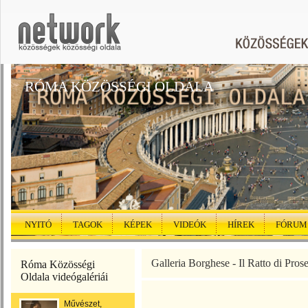
RÓMA KÖZÖSSÉGI OLDALA
NYITÓ
TAGOK
KÉPEK
VIDEÓK
HÍREK
FÓRUM
Galleria Borghese - Il Ratto di Pro
Róma Közösségi
Oldala videógalériái
Művészet,