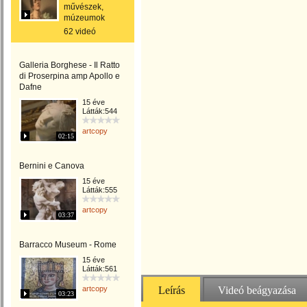
művészek,
múzeumok
62 videó
Galleria Borghese - Il Ratto
di Proserpina amp Apollo e
Dafne
15 éve
Látták:544
artcopy
02:15
Bernini e Canova
15 éve
Látták:555
artcopy
03:37
Barracco Museum - Rome
15 éve
Látták:561
artcopy
Leírás
Videó beágyazása
03:23