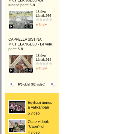
MICHELANGELO -Le
lunette parte 6-8
15 éve
Látták:956
artcopy
00:51
CAPPELLA SISTINA
MICHELANGELO - Le vele
parte 5-8
15 éve
Látták:919
artcopy
03:09
6/8
oldal (62 videó)
Egyházi ünnep
a Vatikánban
5 videó
Olasz videók
"Capri"-tól
4 videó