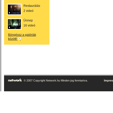
Restaurálás
2 videó
Ünnep
16 videó
Böngéssz a galériák
között!
© 2007 Copyright Network.hu Minden jog fenntartva.
Impre