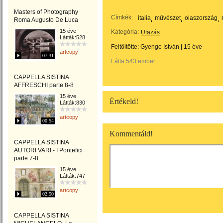
Masters of Photography
Címkék:
italia
művészet
olaszország
Roma Augusto De Luca
15 éve
Kategória:
Utazás
Látták:528
Feltöltötte:
Gyenge István
|
15 éve
artcopy
07:31
Látta 543 ember.
CAPPELLA SISTINA
AFFRESCHI parte 8-8
15 éve
Értékeld!
Látták:830
artcopy
00:54
Kommentáld!
CAPPELLA SISTINA
AUTORI VARI - I Pontefici
parte 7-8
15 éve
Látták:747
artcopy
02:50
CAPPELLA SISTINA