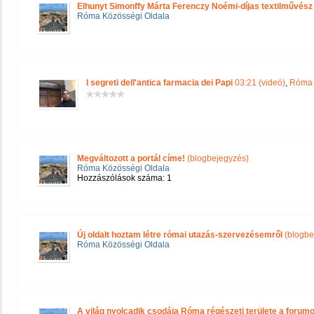
Elhunyt Simonffy Márta Ferenczy Noémi-díjas textilművész
Róma Közösségi Oldala
I segreti dell'antica farmacia dei Papi
03:21 (videó)
,
Róma 
Megváltozott a portál címe!
(blogbejegyzés)
Róma Közösségi Oldala
Hozzászólások száma: 1
Új oldalt hoztam létre római utazás-szervezésemről
(blogbe
Róma Közösségi Oldala
A világ nyolcadik csodája Róma régészeti területe a forum