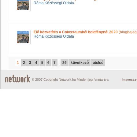
Róma Közösségi Oldala
Élő közvetítés a Colosseumból holdfénynél 2020
(blogbejeg
Róma Közösségi Oldala
1
2
3
4
5
6
7
...
26
következő
utolsó
© 2007 Copyright Network.hu Minden jog fenntartva.
Impress