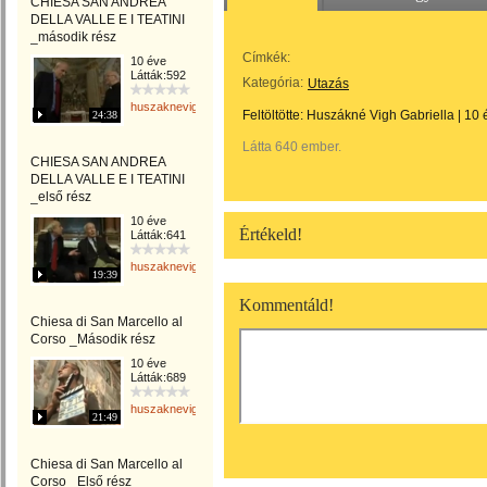
CHIESA SAN ANDREA
DELLA VALLE E I TEATINI
_második rész
Címkék:
10 éve
Látták:592
Kategória:
Utazás
huszaknevighgabriella
Feltöltötte:
Huszákné Vigh Gabriella
|
10 
24:38
Látta 640 ember.
CHIESA SAN ANDREA
DELLA VALLE E I TEATINI
_első rész
10 éve
Értékeld!
Látták:641
huszaknevighgabriella
19:39
Kommentáld!
Chiesa di San Marcello al
Corso _Második rész
10 éve
Látták:689
huszaknevighgabriella
21:49
Chiesa di San Marcello al
Corso _Első rész