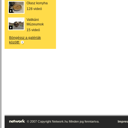
Olasz konyha
128 videó
Vatikáni
Múzeumok
15 videó
Böngéssz a galériák
között!
© 2007 Copyright Network.hu Minden jog fenntartva.
Impre