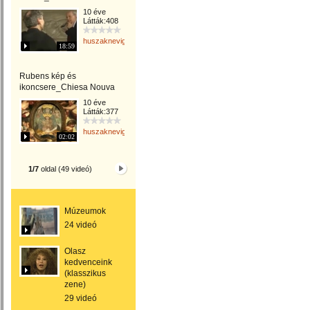
10 éve
Látták:408
huszaknevighgabriella
18:59
Rubens kép és
ikoncsere_Chiesa Nouva
10 éve
Látták:377
huszaknevighgabriella
02:02
1/7
oldal (49 videó)
Múzeumok
24 videó
Olasz
kedvenceink
(klasszikus
zene)
29 videó