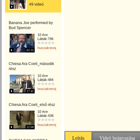
49 videó
Banana Joe performed by
Bud Spencer
10 éve
Látták:796
huszaknevighgabriella
02:35
Chiesa Ara Coeli_második
rész
10 éve
Látták:484
huszaknevighgabriella
17:41
Chiesa Ara Coeli_első rész
10 éve
Látták:438
huszaknevighgabriella
22:00
Leírás
Videó beágyazása