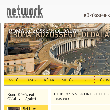
RÓMA KÖZÖSSÉGI OLDALA
NYITÓ
TAGOK
KÉPEK
VIDEÓK
HÍREK
FÓRUM
CHIESA SAN ANDREA DELLA V
Róma Közösségi
_első rész
Oldala videógalériái
RAI filmek