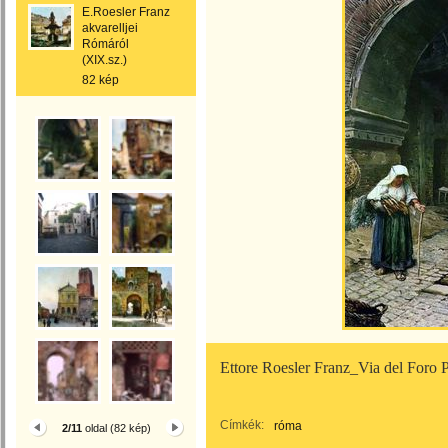
E.Roesler Franz
akvarelljei
Rómáról
(XIX.sz.)
82 kép
Ettore Roesler Franz_Via del Foro 
Címkék:
róma
2/11
oldal (82 kép)