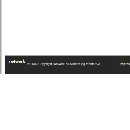
© 2007 Copyright Network.hu Minden jog fenntartva.
Impre