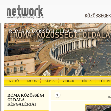
RÓMA KÖZÖSSÉGI OLDALA
NYITÓ
TAGOK
KÉPEK
VIDEÓK
HÍREK
FÓRUM
RÓMA KÖZÖSSÉGI
Di
OLDALA
KÉPGALÉRIÁI