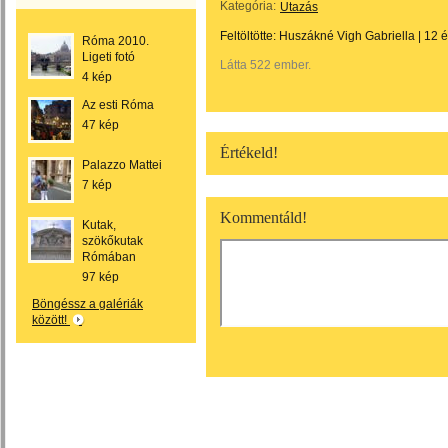
Kategória:
Utazás
Feltöltötte:
Huszákné Vigh Gabriella
|
12 
Róma 2010.
Ligeti fotó
Látta 522 ember.
4 kép
Az esti Róma
47 kép
Értékeld!
Palazzo Mattei
7 kép
Kommentáld!
Kutak,
szökőkutak
Rómában
97 kép
Böngéssz a galériák
között!