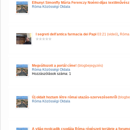
Elhunyt Simonffy Márta Ferenczy Noémi-díjas textilművész
Róma Közösségi Oldala
I segreti dell'antica farmacia dei Papi
03:21 (videó)
,
Róma 
Megváltozott a portál címe!
(blogbejegyzés)
Róma Közösségi Oldala
Hozzászólások száma: 1
Új oldalt hoztam létre római utazás-szervezésemről
(blogbe
Róma Közösségi Oldala
A világ nyolcadik csodája Róma régészeti területe a forum