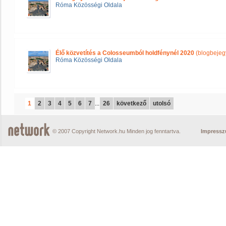
Róma Közösségi Oldala
Élő közvetítés a Colosseumból holdfénynél 2020
(blogbejeg
Róma Közösségi Oldala
1
2
3
4
5
6
7
...
26
következő
utolsó
© 2007 Copyright Network.hu Minden jog fenntartva.
Impress