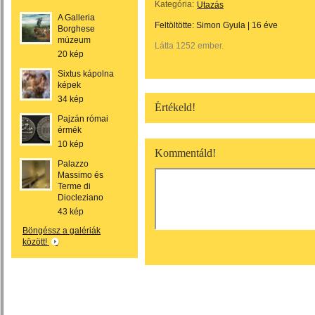
Kategória:
Utazás
A Galleria
Feltöltötte:
Simon Gyula
|
16 éve
Borghese
múzeum
Látta 1252 ember.
20 kép
Sixtus kápolna
képek
34 kép
Értékeld!
Pajzán római
érmék
10 kép
Kommentáld!
Palazzo
Massimo és
Terme di
Diocleziano
43 kép
Böngéssz a galériák
között!