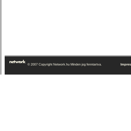
© 2007 Copyright Network.hu Minden jog fenntartva.
Impre