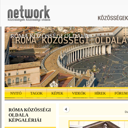
RÓMA KÖZÖSSÉGI OLDALA
NYITÓ
TAGOK
KÉPEK
VIDEÓK
HÍREK
FÓRUM
RÓMA KÖZÖSSÉGI
Di
OLDALA
KÉPGALÉRIÁI