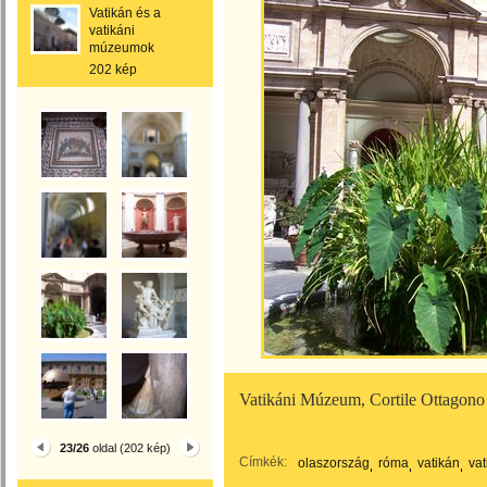
Vatikán és a
vatikáni
múzeumok
202 kép
Vatikáni Múzeum, Cortile Ottagono 
23/26
oldal (202 kép)
Címkék:
olaszország
róma
vatikán
va