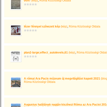
0097
(kép)
,
Róma Közösségi Oldala
lézer fénnyel színezett kép
(kép)
,
Róma Közösségi Oldala
plan2-large;effect_autolevels,61
(kép)
,
Róma Közösségi Oldal
A római Ara Pacis múzeum új megvilágítást kapott 2021
(blo
Róma Közösségi Oldala
Augustus halálának napján kiszínezi Róma az Ara Pacist 201