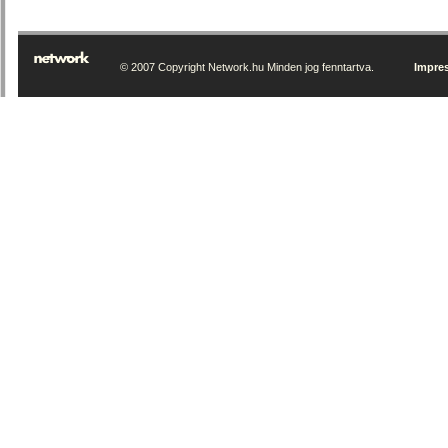
© 2007 Copyright Network.hu Minden jog fenntartva.
Impre