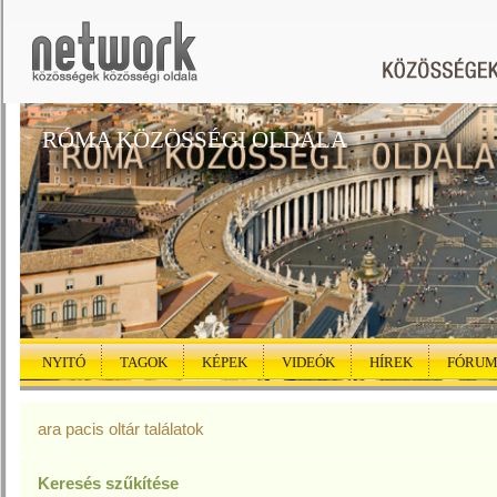
RÓMA KÖZÖSSÉGI OLDALA
NYITÓ
TAGOK
KÉPEK
VIDEÓK
HÍREK
FÓRU
ara pacis oltár találatok
Keresés szűkítése