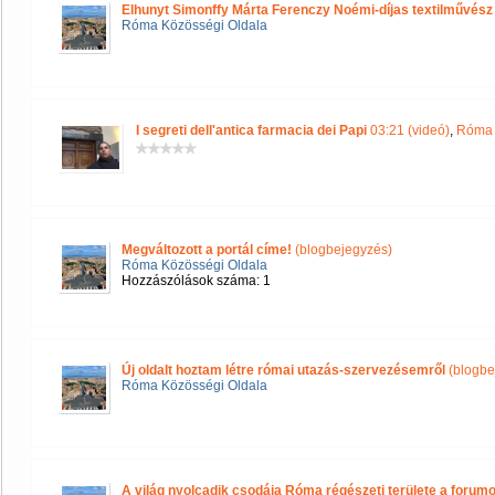
Elhunyt Simonffy Márta Ferenczy Noémi-díjas textilművész
Róma Közösségi Oldala
I segreti dell'antica farmacia dei Papi
03:21 (videó)
,
Róma 
Megváltozott a portál címe!
(blogbejegyzés)
Róma Közösségi Oldala
Hozzászólások száma: 1
Új oldalt hoztam létre római utazás-szervezésemről
(blogbe
Róma Közösségi Oldala
A világ nyolcadik csodája Róma régészeti területe a forum