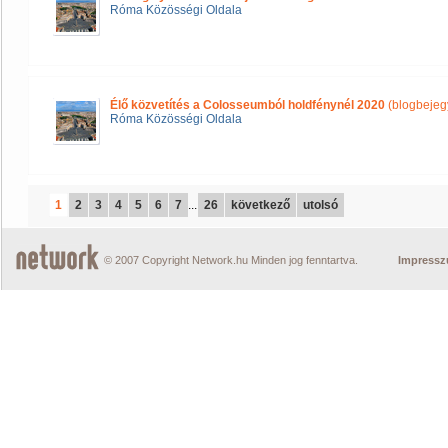
Róma Közösségi Oldala
Élő közvetítés a Colosseumból holdfénynél 2020
(blogbejeg
Róma Közösségi Oldala
1
2
3
4
5
6
7
...
26
következő
utolsó
© 2007 Copyright Network.hu Minden jog fenntartva.
Impress