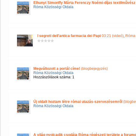
Elhunyt Simonffy Márta Ferenczy Noémi-díjas textilművész
Róma Közösségi Oldala
I segreti dell'antica farmacia dei Papi
03:21 (videó)
,
Róma 
Megváltozott a portál címe!
(blogbejegyzés)
Róma Közösségi Oldala
Hozzászólások száma: 1
Új oldalt hoztam létre római utazás-szervezésemről
(blogbe
Róma Közösségi Oldala
A világ nyolcadik csodája Róma régészeti területe a forum