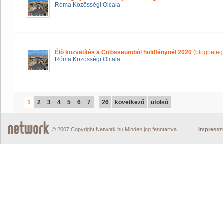
Róma Közösségi Oldala
Élő közvetítés a Colosseumból holdfénynél 2020
(blogbejeg
Róma Közösségi Oldala
1
2
3
4
5
6
7
...
26
következő
utolsó
© 2007 Copyright Network.hu Minden jog fenntartva.
Impress