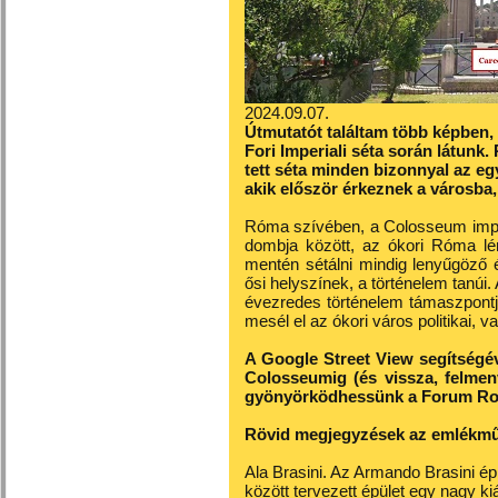
2024.09.07.
Útmutatót találtam több képben, 
Fori Imperiali séta során látunk
tett séta minden bizonnyal az e
akik először érkeznek a városba,
Róma szívében, a Colosseum impo
dombja között, az ókori Róma lé
mentén sétálni mindig lenyűgöző
ősi helyszínek, a történelem tanú
évezredes történelem támaszpontja
mesél el az ókori város politikai, va
A Google Street View segítségéve
Colosseumig (és vissza, felmen
gyönyörködhessünk a Forum Ro
Rövid megjegyzések az emlékmű
Ala Brasini. Az Armando Brasini ép
között tervezett épület egy nagy kiál