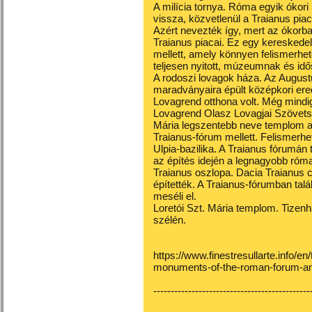
A milícia tornya. Róma egyik ókori
vissza, közvetlenül a Traianus piac
Azért nevezték így, mert az ókorban
Traianus piacai. Ez egy kereskede
mellett, amely könnyen felismerhető
teljesen nyitott, múzeumnak és idős
A rodoszi lovagok háza. Az August
maradványaira épült középkori ere
Lovagrend otthona volt. Még mindig 
Lovagrend Olasz Lovagjai Szövets
Mária legszentebb neve templom a 
Traianus-fórum mellett. Felismerhe
Ulpia-bazilika. A Traianus fórumán 
az építés idején a legnagyobb római 
Traianus oszlopa. Dacia Traianus 
építették. A Traianus-fórumban talál
meséli el.
Loretói Szt. Mária templom. Tizen
szélén.
https://www.finestresullarte.info/en/
monuments-of-the-roman-forum-and
---------------------------------------------