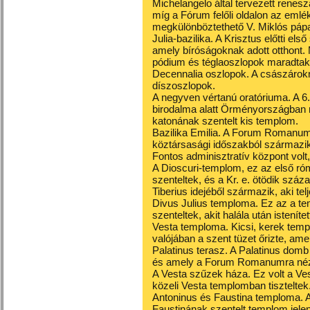
Michelangelo által tervezett renes
míg a Fórum felőli oldalon az emlé
megkülönböztethető V. Miklós pápa 
Julia-bazilika. A Krisztus előtti el
amely bíróságoknak adott otthont.
pódium és téglaoszlopok maradtak
Decennalia oszlopok. A császárok
díszoszlopok.
A negyven vértanú oratóriuma. A 6
birodalma alatt Örményországban m
katonának szentelt kis templom.
Bazilika Emilia. A Forum Romanumba
köztársasági időszakból származik,
Fontos adminisztratív központ volt,
A Dioscuri-templom, ez az első ró
szenteltek, és a Kr. e. ötödik száza
Tiberius idejéből származik, aki telj
Divus Julius temploma. Ez az a t
szenteltek, akit halála után istenítet
Vesta temploma. Kicsi, kerek tem
valójában a szent tüzet őrizte, ame
Palatinus terasz. A Palatinus domb 
és amely a Forum Romanumra né
A Vesta szűzek háza. Ez volt a Ves
közeli Vesta templomban tiszteltek
Antoninus és Faustina temploma. 
Faustinának szentelt templom jele