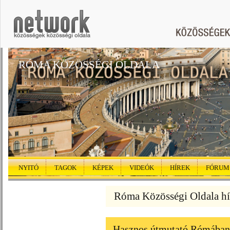
RÓMA KÖZÖSSÉGI OLDALA
NYITÓ
TAGOK
KÉPEK
VIDEÓK
HÍREK
FÓRUM
Róma Közösségi Oldala hí
Hasznos útmutató Rómában a