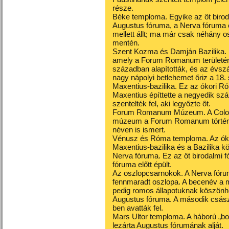
része.
Béke temploma. Egyike az öt birod
Augustus fóruma, a Nerva fóruma 
mellett állt; ma már csak néhány os
mentén.
Szent Kozma és Damján Bazilika. Ez
amely a Forum Romanum területén, 
században alapították, és az évszá
nagy nápolyi betlehemet őriz a 18.
Maxentius-bazilika. Ez az ókori Ró
Maxentius építtette a negyedik sz
szentelték fel, aki legyőzte őt.
Forum Romanum Múzeum. A Coloss
múzeum a Forum Romanum történet
néven is ismert.
Vénusz és Róma temploma. Az óko
Maxentius-bazilika és a Bazilika köz
Nerva fóruma. Ez az öt birodalmi fó
fóruma előtt épült.
Az oszlopcsarnokok. A Nerva fórum
fennmaradt oszlopa. A becenév a 
pedig romos állapotuknak köszönh
Augustus fóruma. A második császá
ben avatták fel.
Mars Ultor temploma. A háború „bos
lezárta Augustus fórumának alját.