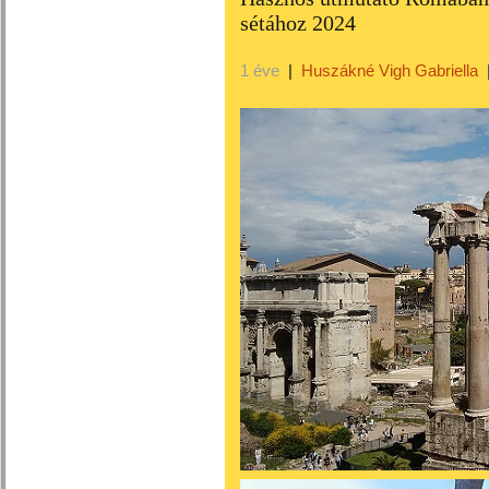
sétához 2024
1 éve
|
Huszákné Vigh Gabriella