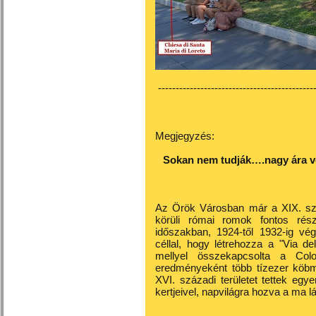
---------------------------------------------
Megjegyzés:
Sokan nem tudják….nagy ára vol
Az Örök Városban már a XIX. szá
körüli római romok fontos rés
időszakban, 1924-től 1932-ig vé
céllal, hogy létrehozza a "Via del
mellyel összekapcsolta a Col
eredményeként több tízezer köbmé
XVI. századi területet tettek egye
kertjeivel, napvilágra hozva a ma l