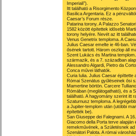
Imperiali”).
Itt található a Risorgimento Közpon
Basilica Argentaria. Ez a pénzváltó
Caesar’s Forum része.
Patarina torony. A Palazzo Senato
1582 között építettek idősebb Marti
torony helyére. Nevét az itt találhat
Venus Genetrix temploma. A Caesa
Julius Caesar emelte ie 46-ban. Vé
ősének tartott. Három oszlop áll ma
Szent Lukács és Martina templom. A
származik, és a 7. században alapí
Alessandro Algardi, Pietro da Cor
Conca művei láthatók.
Curia Iulia. Julius Caesar építtette 
Római Szenátus gyűléseinek ősi sz
Mamertine börtön. Carcere Tulliano
Rómában (meglátogatható), és a S
található. A hagyomány szerint itt 
Szaturnusz temploma. A legrégebb
a Jupiter-templom után (utóbbi m
építették be).
San Giuseppe dei Falegnami. A 16.
Giacomo della Porta terve alapján 
remekművének, a Születésnek ad o
Szenátori Palota. A római városház