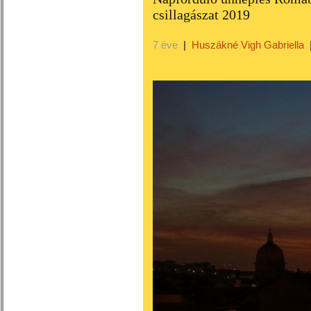
csillagászat 2019
7 éve
|
Huszákné Vigh Gabriella