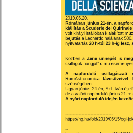
2019.06.20.
Rómában június 21-én, a napford
kiállítás a Scuderie del Quirinale
volt királyi istállóban kialakított
bejutás
a Leonardo halálának 500, é
nyitvatartás
20 h-tól 23 h-ig lesz,
Közben a
Zene ünnepét is meg
csillagok hangját" című eseménye
A napforduló csillagászati 
RomAstronomica
távcsöveivel
szépségében.
Ugyan június 24-én, Szt. Iván éjje
de a valódi napforduló június 21-re 
A nyári napforduló idején kezdőd
--------------------------------
https://ng.hu/fold/2019/06/15/egi-
--