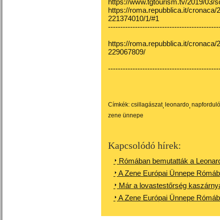
https://www.tgtourism.tv/2019/03/s
https://roma.repubblica.it/cronaca
221374010/1/#1
---------------------------------------------
https://roma.repubblica.it/cronac
229067809/
---------------------------------------------
Címkék:
csillagászat
leonardo
napfordul
zene ünnepe
Kapcsolódó hírek:
Rómában bemutatták a Leonard
A Zene Európai Ünnepe Rómáb
Már a lovastestőrség kaszárnyá
A Zene Európai Ünnepe Rómáb