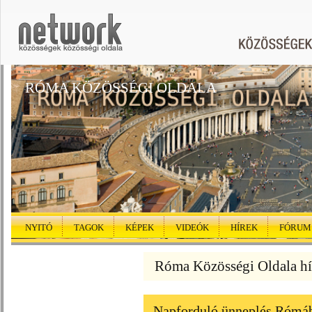
RÓMA KÖZÖSSÉGI OLDALA
NYITÓ
TAGOK
KÉPEK
VIDEÓK
HÍREK
FÓRUM
Róma Közösségi Oldala hí
Napforduló ünneplés Rómáb