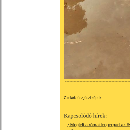
---------------------------------------------
Címkék:
ősz
őszi képek
Kapcsolódó hírek:
Megtelt a római tengerpart az ő