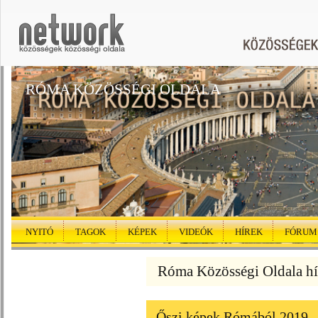
RÓMA KÖZÖSSÉGI OLDALA
NYITÓ
TAGOK
KÉPEK
VIDEÓK
HÍREK
FÓRUM
Róma Közösségi Oldala hí
Őszi képek Rómából 2019