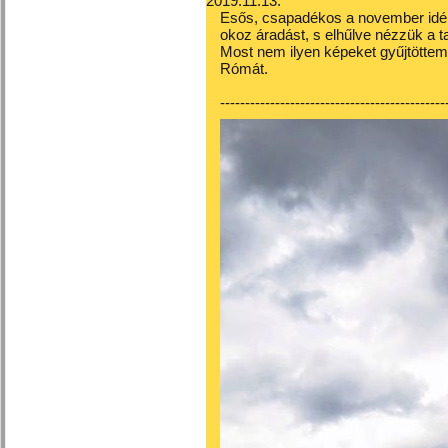
2019.11.13.
Esős, csapadékos a november idé
okoz áradást, s elhűlve nézzük a ta
Most nem ilyen képeket gyűjtöttem
Rómát.
---------------------------------------------