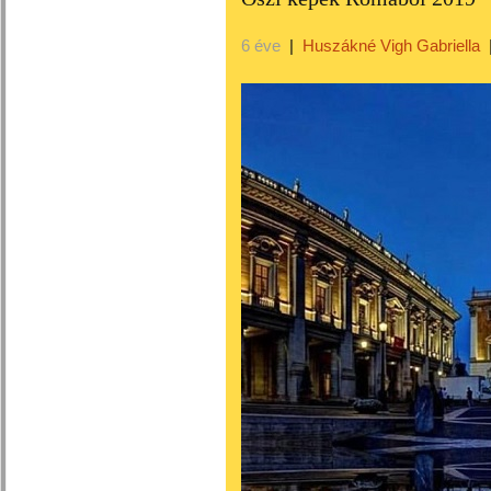
6 éve
|
Huszákné Vigh Gabriella