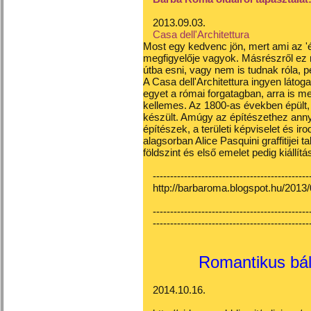
2013.09.03.
Casa dell'Architettura
Most egy kedvenc jön, mert ami az 'é
megfigyelője vagyok. Másrészről ez 
útba esni, vagy nem is tudnak róla, p
A
Casa dell'Architettura
ingyen látoga
egyet a római forgatagban, arra is me
kellemes. Az 1800-as években épült, 
készült. Amúgy az építészethez anny
építészek, a területi képviselet és i
alagsorban
Alice Pasquini
graffitijei 
földszint és első emelet pedig kiállít
---------------------------------------------
http://barbaroma.blogspot.hu/2013/0
---------------------------------------------
---------------------------------------------
Romantikus bálo
2014.10.16.