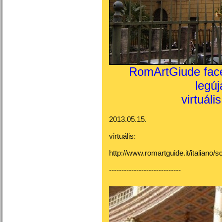
RomArtGiude face
legú
virtuáli
2013.05.15.
virtuális:
http://www.romartguide.it/italiano
-----------------------------