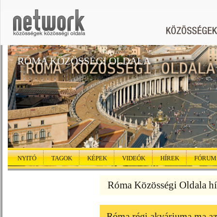
RÓMA KÖZÖSSÉGI OLDALA
NYITÓ
TAGOK
KÉPEK
VIDEÓK
HÍREK
FÓRUM
Róma Közösségi Oldala hí
Róma régi akváriuma ma az