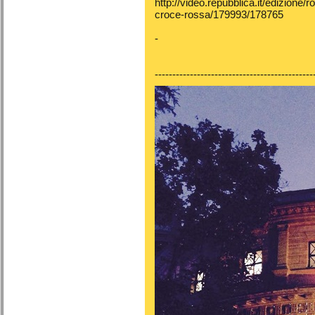
http://video.repubblica.it/edizione
croce-rossa/179993/178765
-
---------------------------------------------