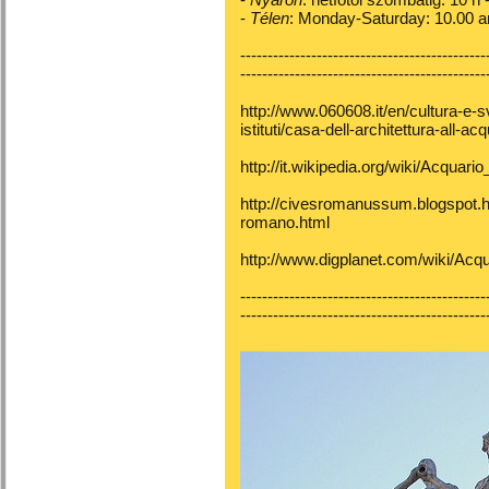
-
Télen
: Monday-Saturday: 10.00 a
---------------------------------------------
---------------------------------------------
http://www.060608.it/en/cultura-e-s
istituti/casa-dell-architettura-all-a
http://it.wikipedia.org/wiki/Acqua
http://civesromanussum.blogspot.h
romano.html
http://www.digplanet.com/wiki/Ac
---------------------------------------------
---------------------------------------------