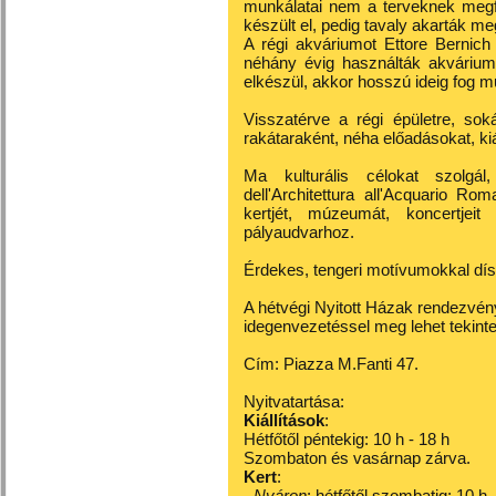
munkálatai nem a terveknek megf
készült el, pedig tavaly akarták meg
A régi akváriumot Ettore Bernich
néhány évig használták akváriumk
elkészül, akkor hosszú ideig fog m
Visszatérve a régi épületre, so
rakátaraként, néha előadásokat, ki
Ma kulturális célokat szolg
dell'Architettura all'Acquario Ro
kertjét, múzeumát, koncertjeit
pályaudvarhoz.
Érdekes, tengeri motívumokkal díszí
A hétvégi Nyitott Házak rendezvényén
idegenvezetéssel meg lehet tekinte
Cím: Piazza M.Fanti 47.
Nyitvatartása:
Kiállítások
:
Hétfőtől péntekig: 10 h - 18 h
Szombaton és vasárnap zárva.
Kert
:
-
Nyáron
: hétfőtől szombatig: 10 h 