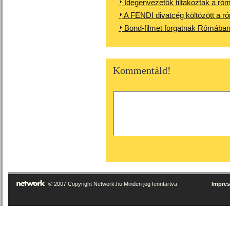
Idegenvezetők tiltakoztak a ró
A FENDI divatcég költözött a r
Bond-filmet forgatnak Rómába
Kommentáld!
© 2007 Copyright Network.hu Minden jog fenntartva.
Impre