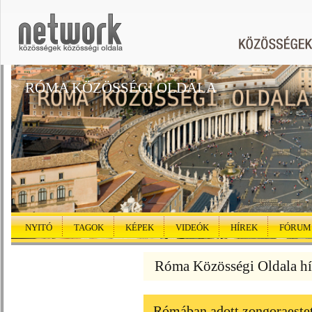
RÓMA KÖZÖSSÉGI OLDALA
NYITÓ
TAGOK
KÉPEK
VIDEÓK
HÍREK
FÓRUM
Róma Közösségi Oldala hí
Rómában adott zongoraestet