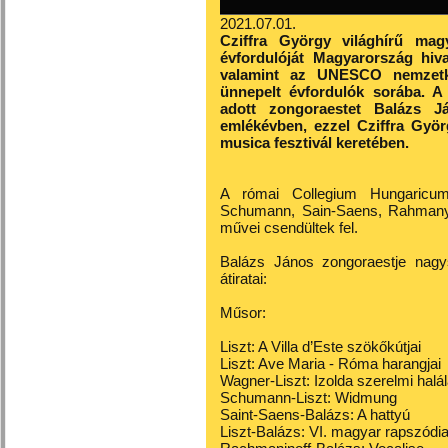
2021.07.01.
Cziffra György világhírű mag
évfordulóját Magyarország hiva
valamint az UNESCO nemzetkö
ünnepelt évfordulók sorába. A 
adott zongoraestet Balázs J
emlékévben, ezzel Cziffra Györg
musica fesztivál keretében.
A római Collegium Hungaricum 
Schumann, Sain-Saens, Rahmanyi
művei csendültek fel.
Balázs János zongoraestje nagys
átiratai:
Műsor:
Liszt: A Villa d’Este szökőkútjai
Liszt: Ave Maria - Róma harangjai
Wagner-Liszt: Izolda szerelmi halá
Schumann-Liszt: Widmung
Saint-Saens-Balázs: A hattyú
Liszt-Balázs: VI. magyar rapszódi