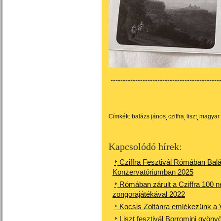
---------------------------------------------
Címkék:
balázs jános
cziffra
liszt
magyar
Kapcsolódó hírek:
Cziffra Fesztivál Rómában Balá
Konzervatóriumban 2025
Rómában zárult a Cziffra 100 
zongorajátékával 2022
Kocsis Zoltánra emlékezünk a V
Liszt fesztivál Borromini gyön