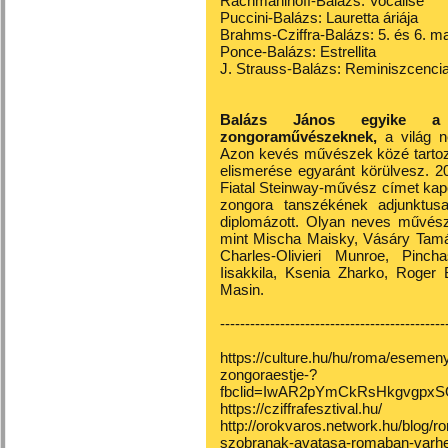
Rachmaninoff-Balázs: Vocalise
Puccini-Balázs: Lauretta áriája
Brahms-Cziffra-Balázs: 5. és 6. m
Ponce-Balázs: Estrellita
J. Strauss-Balázs: Reminiszcencia
Balázs János egyike a l
zongoraművészeknek,
a világ n
Azon kevés művészek közé tartozi
elismerése egyaránt körülvesz. 2
Fiatal Steinway-művész címet kap
zongora tanszékének adjunktus
diplomázott. Olyan neves művésze
mint Mischa Maisky, Vásáry Tamás
Charles-Olivieri Munroe, Pinc
Iisakkila, Ksenia Zharko, Roger
Masin.
---------------------------------------------
https://culture.hu/hu/roma/esemeny
zongoraestje-?
fbclid=IwAR2pYmCkRsHkgvgpx
https://cziffrafesztival.hu/
http://orokvaros.network.hu/blog/ro
szobranak-avatasa-romaban-varhely