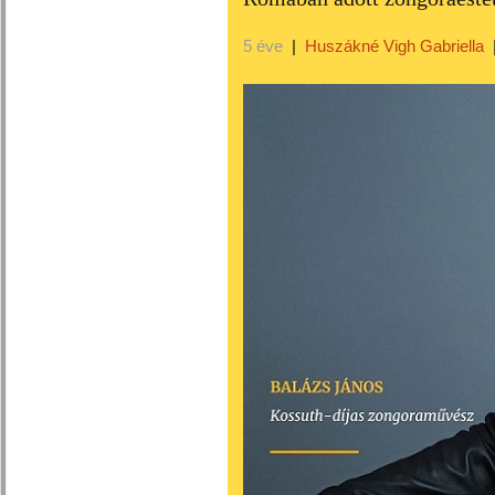
5 éve
|
Huszákné Vigh Gabriella