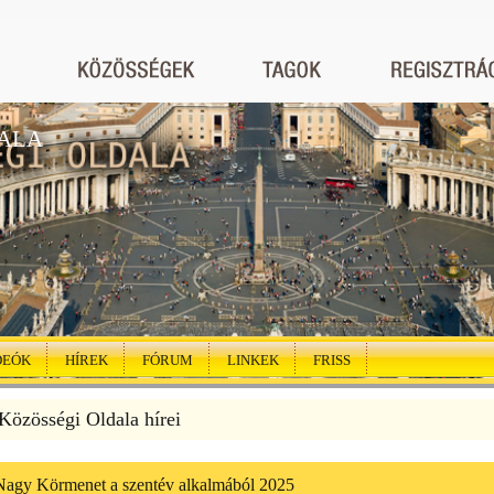
ALA
DEÓK
HÍREK
FÓRUM
LINKEK
FRISS
özösségi Oldala hírei
agy Körmenet a szentév alkalmából 2025