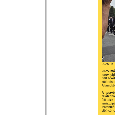
2025.05.
2025. máj
nagy jub
000 hívő
különösen
Államokbó
A testvé
találkozo
állt, aki
teniszci
felvonulá
stb.) céhe