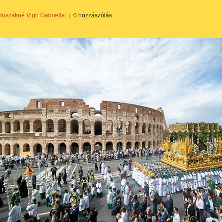
Huszákné Vigh Gabriella
|
0 hozzászólás