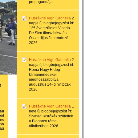
propagandája ...
Huszákné Vigh Gabriella
2
napja
új blogbejegyzést írt:
125 éve született Vittorio
De Sica filmszínész és
Oscar díjas filmrendező
2026
Huszákné Vigh Gabriella
2
napja
új blogbejegyzést írt:
Róma Nagy Hideg
klímamenedékei
meghosszabbítva
augusztus 14-ig nyitottak
t
2026
Huszákné Vigh Gabriella
1
ban
hete
új blogbejegyzést írt:
ból
Sivatagi kisrókák születtek
 és
a Bioparco római
ebb
állatkertben 2026
zág