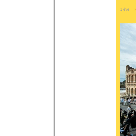
1 éve
|