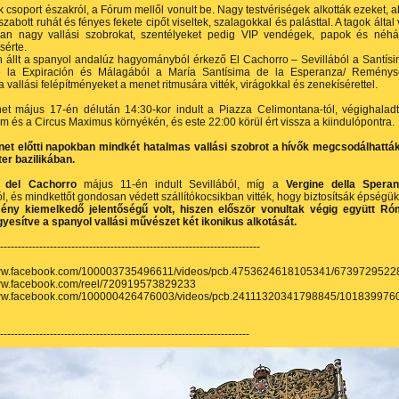
 csoport északról, a Fórum mellől vonult be. Nagy testvériségek alkották ezeket, a
zabott ruhát és fényes fekete cipőt viseltek, szalagokkal és palásttal. A tagok által v
san nagy vallási szobrokat, szentélyeket pedig VIP vendégek, papok és néh
sérte.
 állt a spanyol andalúz hagyományból érkező El Cachorro – Sevillából a Santís
e la Expiración és Málagából a María Santísima de la Esperanza/ Remény
 vallási felépítményeket a menet ritmusára vitték, virágokkal és zene­kísérettel.
et május 17‑én délután 14:30‑kor indult a Piazza Celimontana‑tól, végighalad
 és a Circus Maximus környékén, és este 22:00 körül ért vissza a kiindulópontra.
et előtti napokban mindkét hatalmas vallási szobrot a hívők megcsodálhattá
er bazilikában.
o del Cachorro
május 11-én indult Sevillából, míg a
Vergine della Spera
, és mindkettőt gondosan védett szállítókocsikban vitték, hogy biztosítsák épségük
ny kiemelkedő jelentőségű volt, hiszen először vonultak végig együtt R
gyesítve a spanyol vallási művészet két ikonikus alkotását.
-------------------------------------------------------------------------
www.facebook.com/100003735496611/videos/pcb.4753624618105341/673972952
www.facebook.com/reel/720919573829233
www.facebook.com/100000426476003/videos/pcb.24111320341798845/10183997
----------------------------------------------------------------------