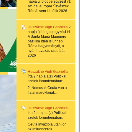
napja
új blogbejegyzést írt:
Az idei európai tűzvészek
Rómát sem kímélik 2026
Huszákné Vigh Gabriella
2
napja
új blogbejegyzést írt:
A Santa Maria Maggiore
bazilika idén is ünnepli
Róma hagyományát, a
nyári havazás csodáját
2026
Huszákné Vigh Gabriella
írta
2 napja
a(z)
Politikai
szelek
fórumtémában:
2. Nemcsak Ceuta van a
fiatal marokkóiak...
Huszákné Vigh Gabriella
írta
2 napja
a(z)
Politikai
szelek
fórumtémában:
Ceuta inváziója után jön
az influencerek