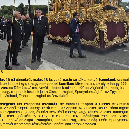
18.
us 16-tól péntektől, május 18-ig, vasárnapig tartják a testvériségeknek szentel
ileumi eseményt, a nagy nemzetközi katolikus körmenetet, amely mintegy 100
t vonzott Rómába.
A résztvevők minden kontinens 100 országából érkeznek, és
 nagy csoportok lesznek jelen Olaszországból, Spanyolországból, az Egyesült
l, Máltáról, Franciaországból és Brazíliából.
riségeket két csoportra osztották, de mindkét csoport a Circus Maximus
tt.
Az első csoport, amely délről vonult az Appian Way mellett, kis létszámú tagok
k transzparenssel jöttek, és házi készítésű köpenyt vagy köntöst viseltek farmerjuk
pőjük felett. Időnként ezek közül a csoportok közül néhányan énekeltek. A kis
s különböző országok (Portugália, Franciaország, Olaszország, León–Spanyolors
i, testvér­szervezetei részvételével történt, ami három órás volt.