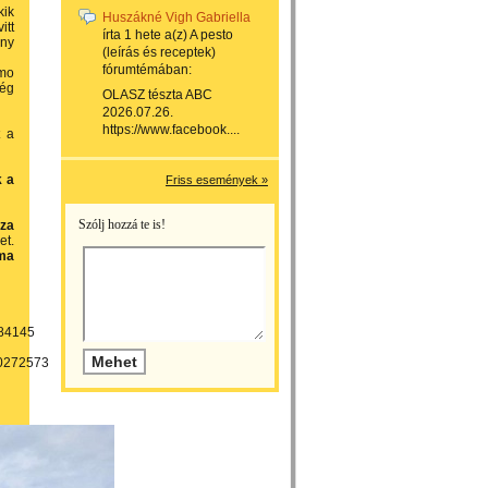
kik
Huszákné Vigh Gabriella
itt
írta
1 hete
a(z)
A pesto
ány
(leírás és receptek)
fórumtémában:
imo
ség
OLASZ tészta ABC
2026.07.26.
https://www.facebook....
t a
k a
Friss események »
Szólj hozzá te is!
nza
et.
óma
284145
60272573