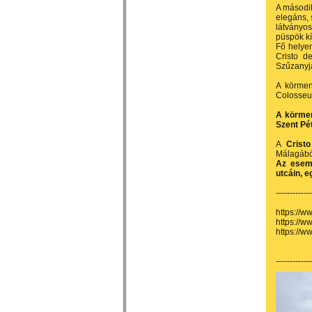
A második
elegáns, s
látványo
püspök kí
Fő helyen
Cristo d
Szűzanyja
A körmen
Colosseum
A körmen
Szent Pét
A
Crist
Málagából
Az esemé
utcáin, e
-------------
https://
https://
https://
-------------