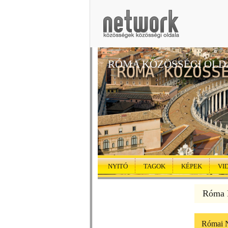
RÓMA KÖZÖSSÉGI OLD
NYITÓ
TAGOK
KÉPEK
VI
Róma K
Római N