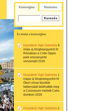
Közösségben
Mindenben
Ez történt a közösségben:
Huszákné Vigh Gabriella
9
órája
új blogbejegyzést írt:
Rómában a Colle Oppio
park visszanyerte
vonzerejét 2026
Huszákné Vigh Gabriella
1
napja
új blogbejegyzést írt:
Ókori római tűzoltók
laktanyáját találhatták meg
a Colosseum melletti Celio
dombon 2026
Huszákné Vigh Gabriella
2