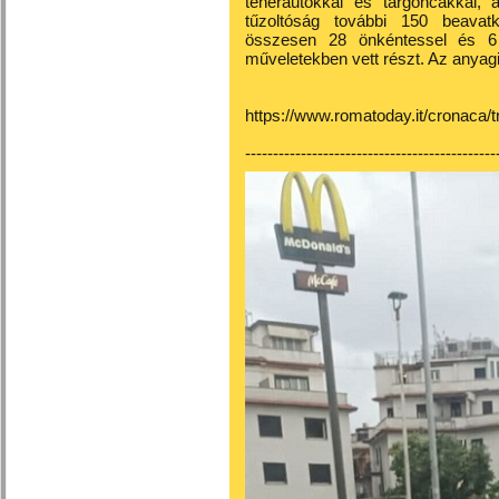
teherautókkal és targoncákkal, 
tűzoltóság további 150 beavat
összesen 28 önkéntessel és 6 ko
műveletekben vett részt. Az anyagi 
https://www.romatoday.it/cronaca/
---------------------------------------------