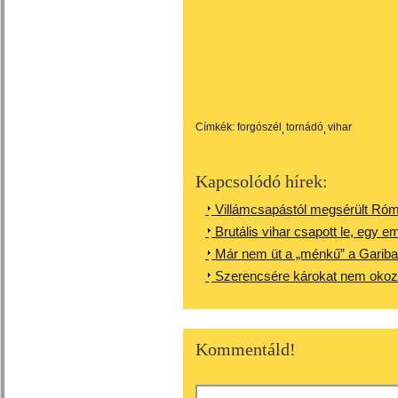
Címkék:
forgószél
tornádó
vihar
Kapcsolódó hírek:
Villámcsapástól megsérült Róm
Brutális vihar csapott le, egy 
Már nem üt a „ménkű” a Garib
Szerencsére károkat nem okozt
Kommentáld!