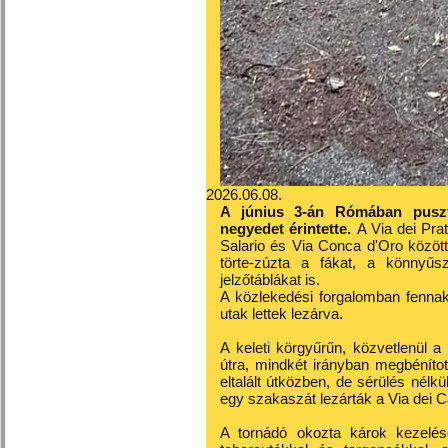
2026.06.08.
A június 3-án Rómában pusztí
negyedet érintette.
A Via dei Prat
Salario és Via Conca d'Oro között 
törte-zúzta a fákat, a könnyűsz
jelzőtáblákat is.
A közlekedési forgalomban fennak
utak lettek lezárva.
A keleti körgyűrűn, közvetlenül 
útra, mindkét irányban megbénítot
eltalált útközben, de sérülés nélkü
egy szakaszát lezárták a Via dei 
A tornádó okozta károk kezelés