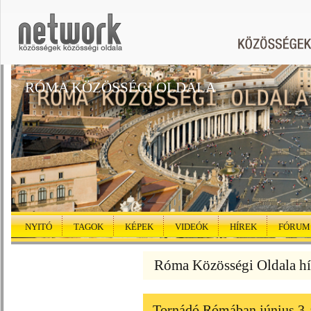
RÓMA KÖZÖSSÉGI OLDALA
NYITÓ
TAGOK
KÉPEK
VIDEÓK
HÍREK
FÓRUM
Róma Közösségi Oldala hí
Tornádó Rómában június 3-