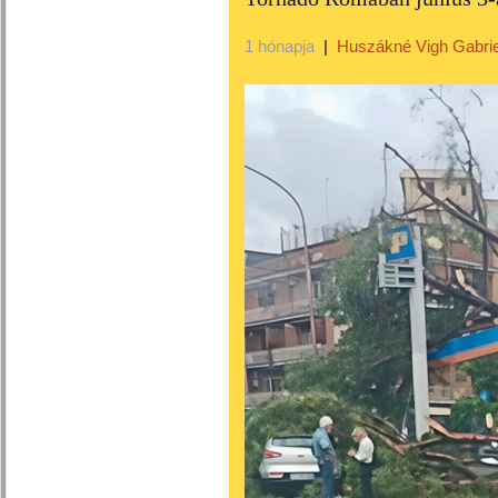
1 hónapja
|
Huszákné Vigh Gabrie